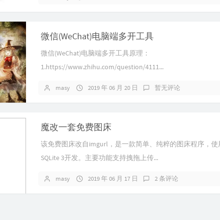
29
29
微信(WeChat)电脑端多开工具
29
29
微信(WeChat)电脑端多开工具原理：
1.https://www.zhihu.com/question/4111...
29
29
masy
2019 年 06 月 20 日
暂无评论
29
29
魔改一套免费图床
29
30
该免费图床改自imgurl，是一款简单、纯粹的图床程序，使用P
SQLite 3开发。主要功能支持拽拖上传...
30
30
masy
2019 年 06 月 17 日
2 条评论
30
30
30