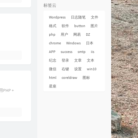
1
爱如潮水
张信哲
标签云
2
依靠
任贤齐
Wordpress
日志随笔
文件
3
安静
周杰伦
格式
软件
button
图片
4
红眼睛
陈慧琳
php
用户
网易
DZ
5
流浪花
吕方
chrome
Windows
日本
6
开始懂了
孙燕姿
APP
success
smtp
iis
纪念
登录
文章
文本
7
裙下之臣
陈奕迅
微信
右键
设置
win10
8
自拍
李荣浩
html
coreldraw
图标
9
快让我在雪地上撒点儿野
李荣浩
星座
0
不要说话
陈奕迅
HP +
1
流年
王菲
2
阴天快乐
陈奕迅
3
一丝不挂
陈奕迅
4
你听得到
周杰伦
5
丑八怪
薛之谦