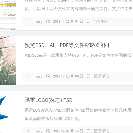
软件特性：可以对比两个文件内容的不同之处，支持行定位
27
位。可以对比两个文件夹内有哪些不同的文件。支持中文界面.
27
masy
2019 年 11 月 04 日
4 条评论
27
28
预览PSD、AI、PDF等文件缩略图补丁
28
28
PSDCodec是一款用来支持PSD、AI、PDF等文件缩略图的软
28
28
masy
2019 年 10 月 06 日
暂无评论
28
28
迅雷LOGO(标志) PSD
28
28
迅雷LOGO(标志) PSD此源文件PSD只仅供大家学习娱乐使
28
象及品牌等版权归属迅雷公司。
29
masy
2019 年 07 月 14 日
暂无评论