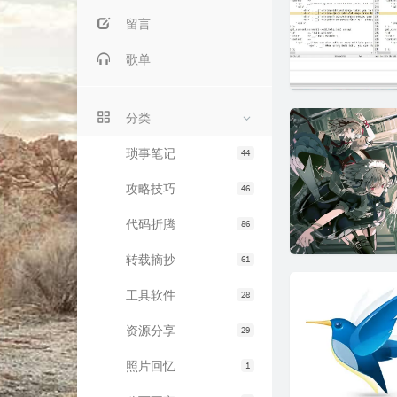
留言
歌单
分类
琐事笔记
44
攻略技巧
46
代码折腾
86
转载摘抄
61
工具软件
28
资源分享
29
照片回忆
1