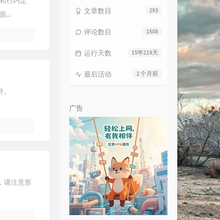
和行内定
文章数目
293
7
只有分离
费翔
..
8
She (feat. Mr. Bang, 시나에)
评论数目
1508
Jami Soul / Mr. Bang / 시나에
9
可以不可以
姚贝娜
运行天数
15年219天
0
最好的朋友
赖伟锋
1
落花流水
陈奕迅
最后活动
2 个月前
2
人来人往
陈奕迅
件。
3
你不像她
南拳妈妈
广告
4
明知做戏
吴雨霏
5
小城大事
杨千嬅
6
爱得太迟
古巨基
7
一事无成
周柏豪 / 郑融
8
二缺一
蔡卓妍
用，请注意形
9
A.I.N.Y.
G.E.M. 邓紫棋
0
搁浅
周杰伦