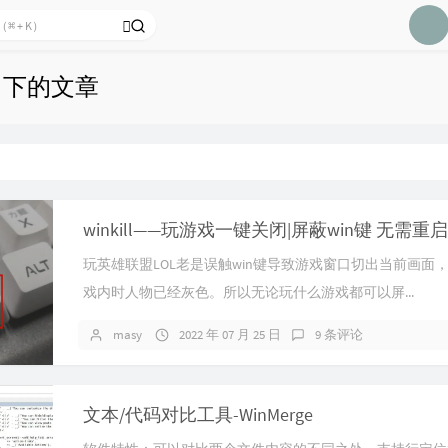
26
26
26
on 下的文章
26
26
n
26
26
26
winkill——玩游戏一键关闭|屏蔽win键 无需重启
27
玩英雄联盟LOL老是误触win键导致游戏窗口切出当前画面
27
戏内时人物已经灰色。所以无论玩什么游戏都可以屏...
27
masy
2022 年 07 月 25 日
9 条评论
27
27
文本/代码对比工具-WinMerge
27
27