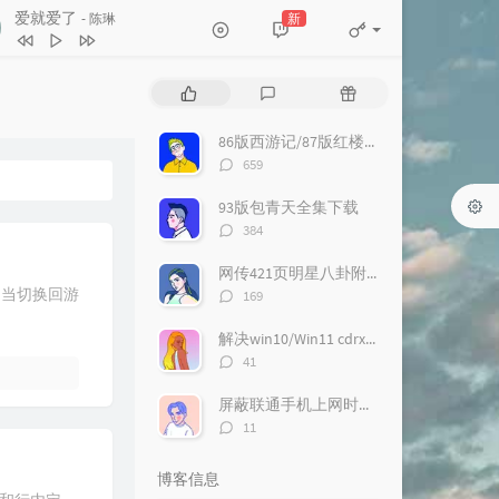
2
Honey Honey
孙燕姿
爱就爱了
新
- 陈琳
3
房间
刘瑞琦
4
Life Goes On
陈奕迅
热
最
随
门
新
机
5
你
张震
文
评
文
86版西游记/87版红楼梦/94版三国演义/98版水浒传全集迅雷下载
6
Somebody That I Used to Know
章
论
章
评
659
Gotye / Kimbra
论
7
Wrecking Ball
Miley Cyrus
数：
93版包青天全集下载
8
Sugar
Maroon 5
评
384
论
9
Not A Sad Song
惟安娜(Vienna)
数：
网传421页明星八卦附下载
0
花太香
任贤齐
评
，当切换回游
169
论
1
Try
Colbie Caillat
数：
解决win10/Win11 cdrx4 菜单栏白色看不到问题
2
重复犯错
古巨基
评
41
论
3
唐人
孙子涵
数：
屏蔽联通手机上网时右下角的“沃手”弹窗
4
Walk Away
Dia Frampton
评
11
论
5
心里有鬼
左光平
数：
博客信息
6
守约
周蕙