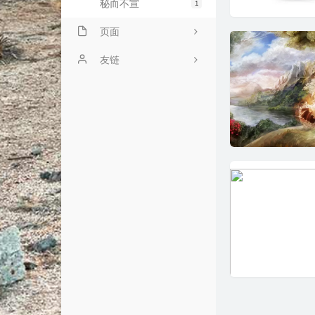
秘而不宣
1
页面
时光荏苒
友链
心中无码
飘零
文章归档
Clash
一纸书笺
各自选
友情链接
网络加速
王鑫的小屋
依然书库