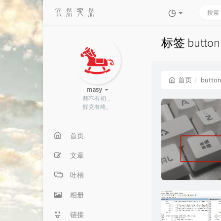
标签 butt
首页
butto
masy
靡不有初，
鲜克有终。
首页
文章
吐槽
相册
链接