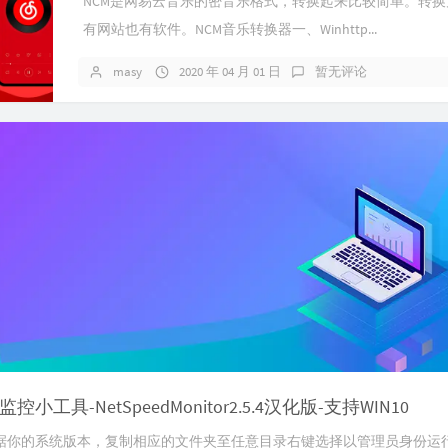
NCM是网易云音乐的密音乐格式，转换起来比较简单。转换
84
有网站也有软件。NCM音乐转换器一、Winhttp...
85
masy
2020 年 04 月 01 日
暂无评论
86
87
88
Aas
89
Hal
90
91
92
93
94
95
96
小工具-NetSpeedMonitor2.5.4汉化版-支持WIN10
97
你的系统版本，复制相应的文件夹至任意目录右键选择以管理员身份运行“安