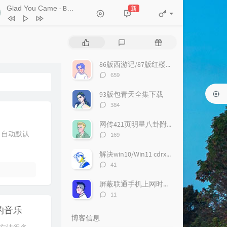
Glad You Came
新
- Boyce Avenue
El Mismo Sol
Alvaro Soler
边城
Mr.
热
最
随
心有不甘
卫兰
门
新
机
文
评
文
Maps
Maroon 5 / Big Sean
86版西游记/87版红楼梦/94版三国演义/98版水浒传全集迅雷下载
章
论
章
评
659
Better Off
Lindsey Ray
论
数：
My Personal Song
The BossHoss
93版包青天全集下载
评
384
Best Is Yet To Come
LuvBug
论
数：
网传421页明星八卦附下载
恋曲1990
孟大宝
评
 自动默认
169
我要你
孟大宝
论
数：
解决win10/Win11 cdrx4 菜单栏白色看不到问题
风的季节
Soler
评
41
声声慢
崔开潮
论
数：
屏蔽联通手机上网时右下角的“沃手”弹窗
爱的故事上集
张敬轩 / 孙耀威
评
11
论
La La La
Naughty Boy / Sam Smith
的音乐
数：
博客信息
Catch a Grenade
Bruno Mars