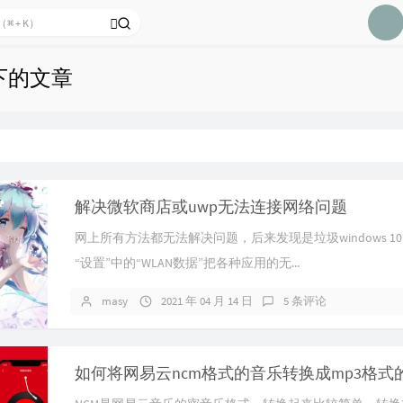
70
71
 下的文章
72
73
74
75
76
解决微软商店或uwp无法连接网络问题
77
网上所有方法都无法解决问题，后来发现是垃圾windows 10
78
“设置”中的“WLAN数据”把各种应用的无...
79
masy
2021 年 04 月 14 日
5 条评论
80
81
82
如何将网易云ncm格式的音乐转换成mp3格式
83