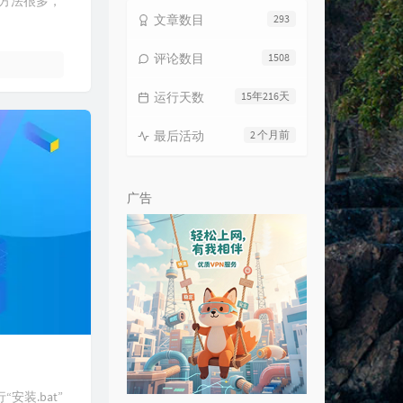
方法很多，
Too Far
Anna F.
文章数目
293
La La Land
Jax
评论数目
1508
Dream It Possible
Delacey
运行天数
15年216天
Work From Home
Fifth Harmony / Ty Dolla $ign
Closer
最后活动
2 个月前
h Mehta / The Chainsmokers /
其实都没有
宇西
sey
夕阳下的歌
夏小虎
广告
南下
徐海俏
拥抱
Cannie
Closer
The Chainsmokers / Halsey
Color Blind
Matt B
The Scientist
Coldplay
褪变无路
夏天播放
告白气球
宇西
装.bat”