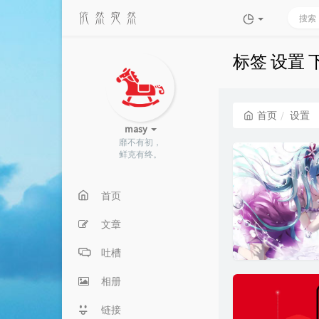
标签 设置
首页
设置
masy
靡不有初，
鲜克有终。
首页
文章
吐槽
相册
链接