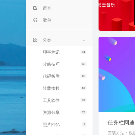
留言
歌单
分类
琐事笔记
44
攻略技巧
46
代码折腾
86
转载摘抄
61
工具软件
28
资源分享
29
任务栏网速监控
照片回忆
1
安装方法：根据