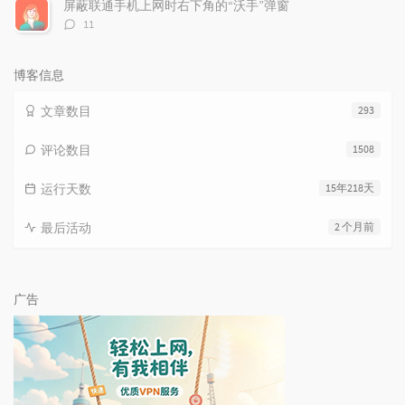
数：
屏蔽联通手机上网时右下角的“沃手”弹窗
评
11
论
数：
博客信息
文章数目
293
评论数目
1508
运行天数
15年218天
最后活动
2 个月前
广告