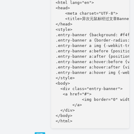
<html lang="en">

<head>

    <meta charset="UTF-8">

    <title>异次元鼠标经过文章Banner效果
</head>

<style>

.entry-banner {background: #f4f4
.entry-banner a {border-radius: 8
.entry-banner a img {-webkit-tran
.entry-banner a:before {position
.entry-banner a:after {position:
.entry-banner a:hover:before {vis
.entry-banner a:hover:after {visi
.entry-banner a:hover img {-webki
</style>

<body>

  <div class="entry-banner">

   <a href="#">

           <img border="0" width
       </a>

  </div>

</body>

</html>