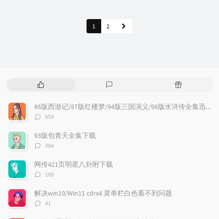
1
2
热
最
随
门
新
机
文
评
文
86版西游记/87版红楼梦/94版三国演义/98版水浒传全集迅雷下载
章
论
章
评
659
论
数：
93版包青天全集下载
评
384
论
数：
网传421页明星八卦附下载
评
169
论
数：
解决win10/Win11 cdrx4 菜单栏白色看不到问题
评
41
论