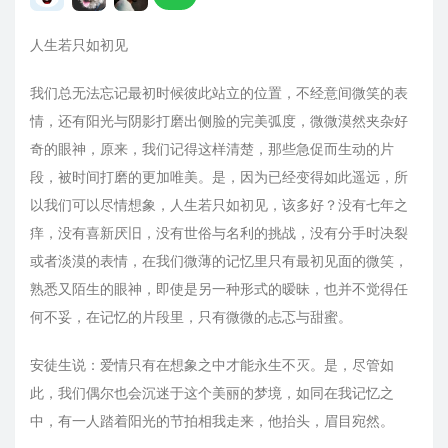
人生若只如初见
我们总无法忘记最初时候彼此站立的位置，不经意间微笑的表
情，还有阳光与阴影打磨出侧脸的完美弧度，微微漠然夹杂好
奇的眼神，原来，我们记得这样清楚，那些急促而生动的片
段，被时间打磨的更加唯美。是，因为已经变得如此遥远，所
以我们可以尽情想象，人生若只如初见，该多好？没有七年之
痒，没有喜新厌旧，没有世俗与名利的挑战，没有分手时决裂
或者淡漠的表情，在我们微薄的记忆里只有最初见面的微笑，
熟悉又陌生的眼神，即使是另一种形式的暧昧，也并不觉得任
何不妥，在记忆的片段里，只有微微的忐忑与甜蜜。
安徒生说：爱情只有在想象之中才能永生不灭。是，尽管如
此，我们偶尔也会沉迷于这个美丽的梦境，如同在我记忆之
中，有一人踏着阳光的节拍相我走来，他抬头，眉目宛然。