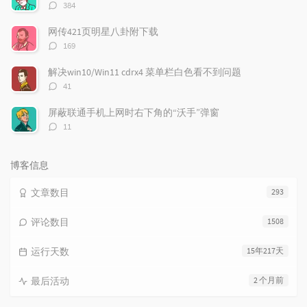
评
384
论
数：
网传421页明星八卦附下载
评
169
论
数：
解决win10/Win11 cdrx4 菜单栏白色看不到问题
评
41
论
数：
屏蔽联通手机上网时右下角的“沃手”弹窗
评
11
论
数：
博客信息
文章数目
293
评论数目
1508
运行天数
15年217天
最后活动
2 个月前