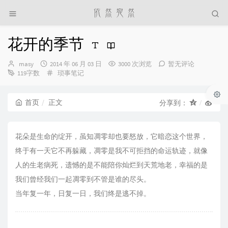
花开的季节
博
发
masy
2014 年 06 月 03 日
3000 次浏览
暂无评论
主：
布
分
119字数
琐事笔记
时
类：
间：
首页
正文
分享到：
花朵是生命的绽开，虽知凋零却也要怒放，它暗恋这个世界，
终于有一天它不再躲藏，凋零是我不可拒挡的命运轨迹，就像
人的生老病死，遗憾的是不能陪你灿烂到天荒地老，幸福的是
我们曾经我们一起凋零到不管是谁的尽头。
当年复一年，日复一日，我们终是逃不掉。