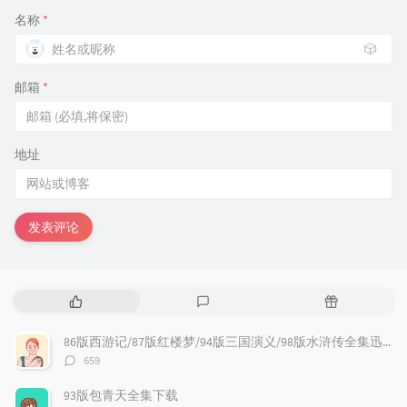
名称
*
🎲
邮箱
*
地址
发表评论
热
最
随
门
新
机
文
评
文
86版西游记/87版红楼梦/94版三国演义/98版水浒传全集迅雷下载
章
论
章
评
659
论
数：
93版包青天全集下载