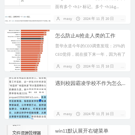
面有多个 <h1> 标记。多个 <h1&g...
masy
2024 年 11 月 20 日
暂无
怎么防止AI抢走人类的工作
普华永道今年的CEO调查发现：25%的
CEO觉得，就在接下来一年，因为有了
AI，我可以砍掉公司5%以上的岗位。
masy
2024 年 11 月 18 日
暂无
图里...
遇到校园霸凌学校不作为怎么办
masy
2024 年 11 月 16 日
暂无
win11默认展开右键菜单