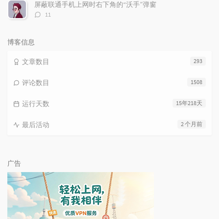
数：
屏蔽联通手机上网时右下角的“沃手”弹窗
评
11
论
数：
博客信息
文章数目
293
评论数目
1508
运行天数
15年218天
最后活动
2 个月前
广告