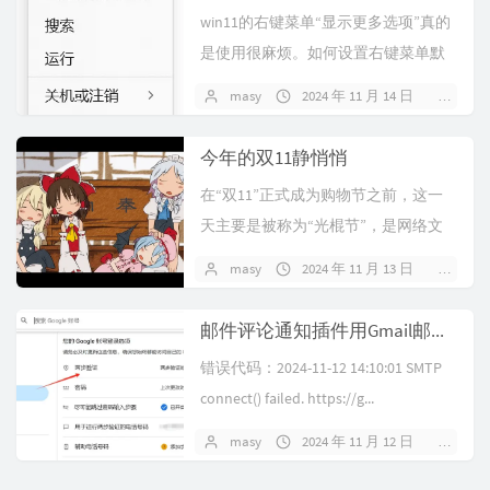
win11的右键菜单“显示更多选项”真的
是使用很麻烦。如何设置右键菜单默
认就是直接打开“显示更多选项”呢？
masy
2024 年 11 月 14 日
暂无
设置默认...
今年的双11静悄悄
在“双11”正式成为购物节之前，这一
天主要是被称为“光棍节”，是网络文
化的产物。阿里的市场部起初因为资
masy
2024 年 11 月 13 日
4 条
源不足，并未...
邮件评论通知插件用Gmail邮箱(谷歌邮箱)配置SMTP报错SMTP connect() failed解决方法
错误代码：2024-11-12 14:10:01 SMTP
connect() failed. https://g...
masy
2024 年 11 月 12 日
暂无