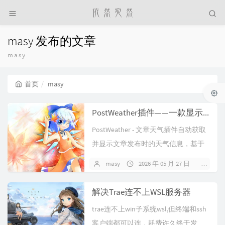
masy 发布的文章
masy
首页
masy
PostWeather插件——一款显示文章发布者当天天气的typecho插件
PostWeather - 文章天气插件自动获取
并显示文章发布时的天气信息，基于
作者 IP 地址定位。适合写日记、...
masy
2026 年 05 月 27 日
暂无
解决Trae连不上WSL服务器
trae连不上win子系统wsl,但终端和ssh
客户端都可以连，耗费许久终于发