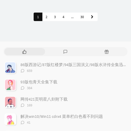
1
2
3
4
...
30
热
最
随
门
新
机
文
评
文
86版西游记/87版红楼梦/94版三国演义/98版水浒传全集迅雷下载
章
论
章
评
659
论
数：
93版包青天全集下载
评
384
论
数：
网传421页明星八卦附下载
评
169
论
数：
解决win10/Win11 cdrx4 菜单栏白色看不到问题
评
41
论