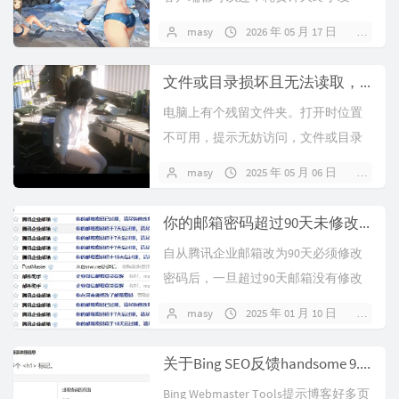
现：要关掉networkingMod...
masy
2026 年 05 月 17 日
暂无
文件或目录损坏且无法读取，如何删除？
电脑上有个残留文件夹。打开时位置
不可用，提示无妨访问，文件或目录
损坏且无法读取。这个文件夹也删除
masy
2025 年 05 月 06 日
暂无
不掉，用第三方软件...
你的邮箱密码超过90天未修改，已过期。
自从腾讯企业邮箱改为90天必须修改
密码后，一旦超过90天邮箱没有修改
密码，博客所用的STMP邮件提醒也会
masy
2025 年 01 月 10 日
暂无
失效。有人...
关于Bing SEO反馈handsome 9.2.1 Pro主题 出现2个<h1>标记
Bing Webmaster Tools提示博客好多页