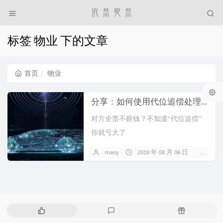
标签 物业 下的文章
首页
物业
分享：如何使用代位追偿处理车险理赔
对方全责不赔钱？不知道“代位追偿”
你就亏大了
masy
2019 年 08 月 06 日
1 条
热
最
随
门
新
机