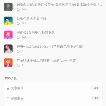
文
评
文
86版西游记/87版红楼梦/94版三国演义/98版水浒传全集迅雷下载
章
论
章
评
659
论
数：
93版包青天全集下载
评
384
论
数：
网传421页明星八卦附下载
评
169
论
数：
解决win10/Win11 cdrx4 菜单栏白色看不到问题
评
41
论
数：
屏蔽联通手机上网时右下角的“沃手”弹窗
评
11
论
数：
博客信息
文章数目
293
评论数目
1508