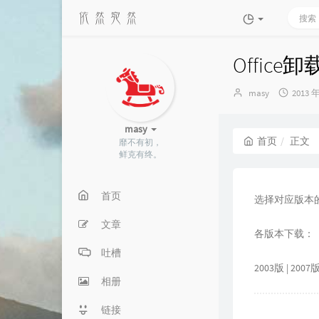
Office
博
发
masy
2013 
主：
布
时
masy
间：
首页
正文
靡不有初，
鲜克有终。
首页
选择对应版本的
文章
各版本下载：
吐槽
2003版
|
2007
相册
链接