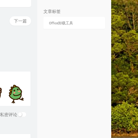
8
1965
Zella Day
文章标签
9
This Is the Life
Angie Miller
下一篇
Office卸载工具
0
Radioactive
Imagine Dragons
1
流浪
半阳
2
起风了
雪霏岚岚
3
That Girl
亮声open
4
你要的全拿走
胡彦斌
5
初恋的地方
张信哲
6
我是一只鱼
任贤齐
7
牌楼口岸
简弘亦
8
桃花庵歌
张小九
9
On The Loose
Niall Horan
私密评论
0
呼吸决定
Fine乐团
1
The End of the World