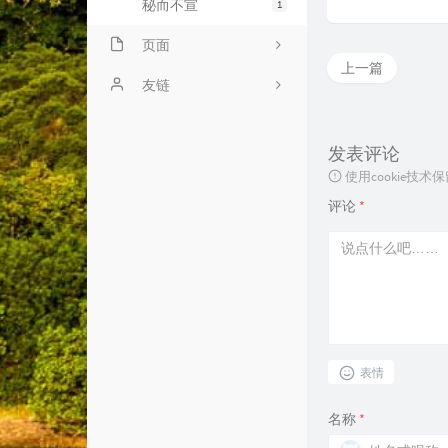
秘而不宣
1
页面
上一篇
时光荏苒
友链
心中无码
飘零
发表评论
文章归档
Clash
使用cookie
一纸书笺
各自选
评论
*
友情链接
网络加速
王鑫的小屋
依然书库
表情
名称
*