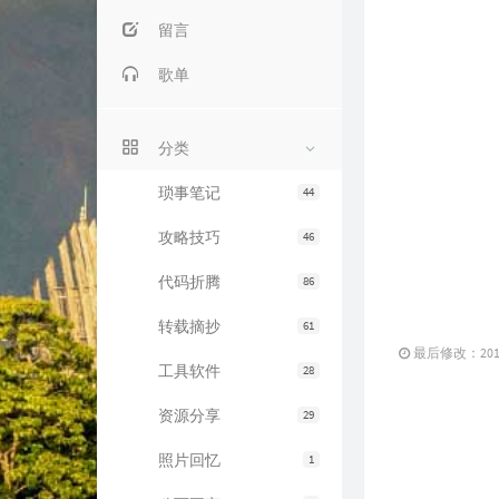
留言
歌单
分类
琐事笔记
44
攻略技巧
46
代码折腾
86
转载摘抄
61
最后修改：2019 
工具软件
28
资源分享
29
照片回忆
1