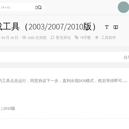
Two
13
Ber
14
卸载工具（2003/2007/2010版）
14
14
分
年 03 月 16 日
3282 次浏览
暂无评论
79字数
工具软件
类：
14
14
分
14
14
Ele
14
工具点击运行，同意协议下一步，直到出现DOS模式，然后等待即可......
Ric
14
14
15
版
|
2010版
15
the
15