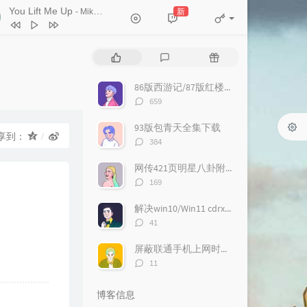
You Lift Me Up
新
- Mikey Wax
 Steps From Hell / Thomas
9
The Nights
Avicii
gersen
0
3 AM
Mads Langer
热
最
随
1
Pop Danthology 2012
门
新
机
DJ Daniel Kim
2
Something
CYN
文
评
文
86版西游记/87版红楼梦/94版三国演义/98版水浒传全集迅雷下载
章
论
章
评
3
L ove Is Greater
Amanda Noelle
659
论
4
Sit Still, Look Pretty
Daya
数：
93版包青天全集下载
享到：
评
384
5
Last Ride Of The Day
Nightwish
论
数：
6
The World Is Ours
网传421页明星八卦附下载
评
169
ven Past One / Brian Howes / Daniel
7
I Want My Tears Back
Nightwish
论
hter / Kyle Bykiv
数：
8
Lose Yr Frown
解决win10/Win11 cdrx4 菜单栏白色看不到问题
评
41
The Electric Soft Parade
9
Center of It
Chris August
论
数：
屏蔽联通手机上网时右下角的“沃手”弹窗
0
Animals
Maroon 5
评
11
1
My Songs Know What You Did in
论
数：
 Dark (Light Em Up)
Fall Out Boy
2
Don't Stop
TheFatRat
博客信息