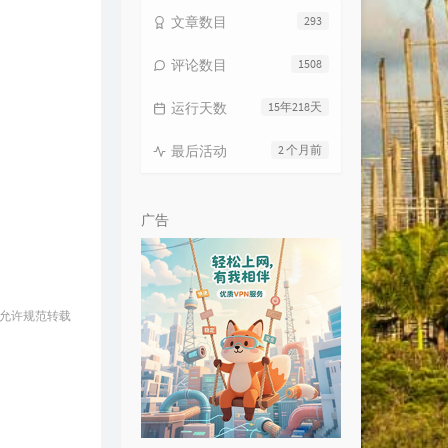
3
Hotel California
Eagles
文章数目
293
4
Centuries
Fall Out Boy
评论数目
1508
5
Roses and Gold
Robin Jackson
6
Lemon Tree
Fool's Garden
运行天数
15年218天
7
差三岁
Jam
最后活动
2 个月前
8
Trouble Is a Friend
Lenka
9
Brother Louie
Modern Talking
广告
0
孙大剩
白亮
1
Bila
Candy
2
Wrecking Ball
Frankmusik
 允许规范转载
3
Bye Bye Bye
Lovestoned
4
陪你度过漫长岁月
陈奕迅
5
Love The Way You Lie
Eminem / Rihanna
6
East of Eden
Zella Day
7
听妈妈的话
周杰伦