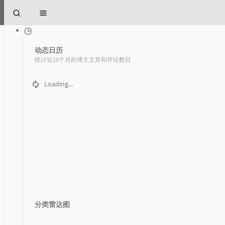
23
流泪
潘辰
24
梵高先生
李志
25
红蔷薇
丽江小倩
动态日历
26
农夫渔夫
大乔小乔
统计近10个月的博主文章和评论数目
27
那盏茶
金志文
Loading...
28
飞行
玛雅乐队
文章
时光机
29
光
刘惜君
30
ハンバート ハンバート - 今晩はお月さん
标签 音乐 下的文章
Humbert Humbert
31
情书
张学友
32
Despacito
Luis Fonsi / Daddy Yankee
首页
33
让一切随风
亮声open
音乐
34
Cake by the Ocean
DNCE
35
勉为其难
王冕
如何将网易云ncm格式的音乐转换成mp3格式的音乐
分类雷达图
36
尽头
赵方婧