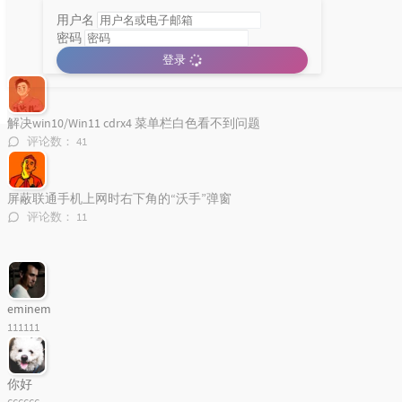
用户名
52
Romeo's Tune
Pajaro Sunrise
密码
网传421页明星八卦附下载
53
爱的故事上集
孙耀威
登录
评论数：
169
54
Ship In The Sand
Marble Sounds
55
美人鱼
徐薇
解决win10/Win11 cdrx4 菜单栏白色看不到问题
56
Anywhere I Go
Vicetone
评论数：
41
分类统计图
57
理想三旬
陈鸿宇
58
As Long As You Love Me
Tiffany Alvord
屏蔽联通手机上网时右下角的“沃手”弹窗
Loading...
评论数：
11
59
为你我受冷风吹
胡彦斌
60
真的爱妳
BEYOND
61
Your Bones
Of Monsters And Men
62
命硬
侧田
eminem
111111
63
谁明浪子心
王杰
64
逍遥叹
徐薇
你好
65
Tír na nÓg
Celtic Woman / Oonagh