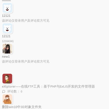
666666
66
Way Back Into Love
Hugh Grant / Drew Barrymore
67
Glad You Came
Boyce Avenue
12121
68
Love The Way You Lie
Skylar Grey
该评论仅登录用户及评论双方可见
标签统计图
69
Miracles
Mike Candys / Maury
70
El Mismo Sol
Alvaro Soler
12121
Loading...
12164341
71
边城
Mr.
72
心有不甘
卫兰
73
Maps
Maroon 5 / Big Sean
new1
该评论仅登录用户及评论双方可见
74
Better Off
Lindsey Ray
75
My Personal Song
The BossHoss
76
Best Is Yet To Come
LuvBug
eXtplorer——在线FTP工具：基于PHP与ExtJS开发的文件管理器
77
恋曲1990
孟大宝
评论数：
0
78
我要你
孟大宝
79
风的季节
Soler
删除win10中3D对象文件夹
80
声声慢
崔开潮