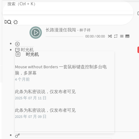
NCM是网易云音乐的密音乐格式，转
Loading...
37
远走高飞 (日晒或是风吹 我都无所谓)
金志文
换起来比较简单。转换方法很多，有
38
李香兰
周星驰
网站也有软件。NCM音乐转换器一、
39
长路漫漫任我闯
林子祥
masy
Winhttp...
长路漫漫任我闯
2020 年 04 月 01 日
- 林子祥
40
讲真的
曾惜
暂无评论
00:00
/
00:00
41
老情歌
苏打绿
时光机
42
Wild Wild Web
John The Whistler
时光机
43
Everybody Knows I Love You
Lovebugs
Mouse without Borders 一套鼠标键盘控制多台电
热门文章
最新评论
随机文章
44
Jar Of Love
曲婉婷
脑，多屏幕
发布统计图
4 个月前
45
我们的时光
赵雷
46
啊朋友 再见
蒋明
此条为私密说说，仅发布者可见
Loading...
2025 年 07 月 11 日
47
光年之外
G.E.M. 邓紫棋
86版西游记/87版红楼梦/94版三国演义/98版水浒传全集迅雷下载
48
Staring at You
Diane Birch
评论数：
659
此条为私密说说，仅发布者可见
2025 年 07 月 09 日
49
We're Good People but Why Don't We Show
It?
Holly Throsby
50
All the Others
The Coronas
93版包青天全集下载
评论数：
384
51
And Then You
Greg Laswell