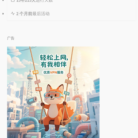
95
The Scientist
Coldplay
2 个月前
最后活动
96
褪变无路
夏天播放
97
告白气球
宇西
98
小跳蛙
青蛙乐队
广告
99
Closer
Travis
100
Baby ，До свидания（达尼亚）
朴树
101
野猫
藤乐队
102
Me And My Broken Heart
push baby
103
么么
夏小虎
104
Traveling Light
Joel Hanson
105
Valder Fields
Tamas Wells
106
Oceans Deep
SONSOFDAY
107
Seasons In the Sun
Westlife
108
垃圾
卢巧音