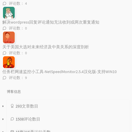
评论数：
4
81
爱的故事上集
张敬轩 / 孙耀威
82
La La La
Naughty Boy / Sam Smith
解决wordpress回复评论通知无法收到或两次重复通知
83
Catch a Grenade
Bruno Mars
评论数：
0
84
Too Far
Anna F.
85
La La Land
Jax
关于美国大选对未来经济及中美关系的深度剖析
评论数：
0
86
Dream It Possible
Delacey
87
Work From Home
Fifth Harmony / Ty Dolla $ign
任务栏网速监控小工具-NetSpeedMonitor2.5.4汉化版-支持WIN10
88
Closer
评论数：
9
Aash Mehta / The Chainsmokers / Halsey
89
其实都没有
宇西
90
夕阳下的歌
夏小虎
博客信息
91
南下
徐海俏
293
文章数目
92
拥抱
Cannie
93
Closer
The Chainsmokers / Halsey
1508
评论数目
94
Color Blind
Matt B
15年215天
运行天数