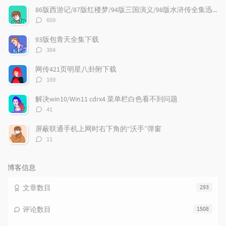
文
评
文
86版西游记/87版红楼梦/94版三国演义/98版水浒传全集迅雷下载
章
论
章
评
659
论
数：
93版包青天全集下载
评
384
论
数：
网传421页明星八卦附下载
评
169
论
数：
解决win10/Win11 cdrx4 菜单栏白色看不到问题
评
41
论
数：
屏蔽联通手机上网时右下角的“沃手”弹窗
评
11
论
数：
博客信息
文章数目
293
评论数目
1508