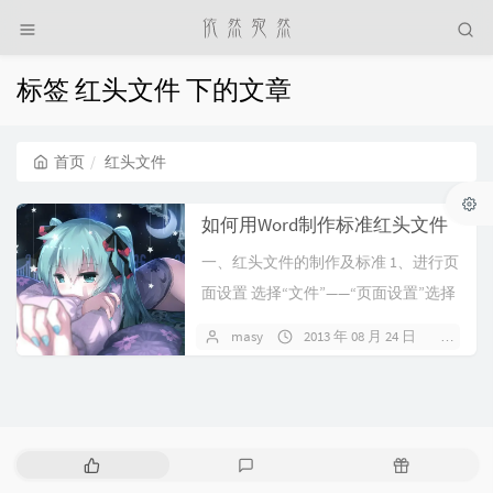
标签 红头文件 下的文章
首页
红头文件
如何用Word制作标准红头文件
一、红头文件的制作及标准 1、进行页
面设置 选择“文件”——“页面设置”选择
“页边距”附签，上...
masy
2013 年 08 月 24 日
暂无
热
最
随
门
新
机