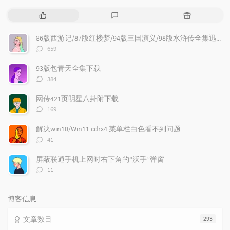
热
最
随
门
新
机
文
评
文
86版西游记/87版红楼梦/94版三国演义/98版水浒传全集迅雷下载
章
论
章
评
659
论
数：
93版包青天全集下载
评
384
论
数：
网传421页明星八卦附下载
评
169
论
数：
解决win10/Win11 cdrx4 菜单栏白色看不到问题
评
41
论
数：
屏蔽联通手机上网时右下角的“沃手”弹窗
评
11
论
数：
博客信息
文章数目
293