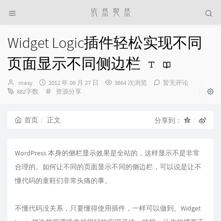
Widget Logic插件轻松实现不同
页面显示不同侧边栏
博
发
masy
2012 年 08 月 27 日
3864 次浏览
暂无评论
主：
布
分
882字数
资源分享
时
类：
间：
首页
正文
分享到：
WordPress 本身的侧栏显示效果是全站的，这样显示不是非常
合理的。如何让不同的页面显示不同的侧边栏，可以说是让不
懂代码的童鞋们非常头痛的事。
不懂代码没关系，只要懂得使用插件，一样可以做到。Widget