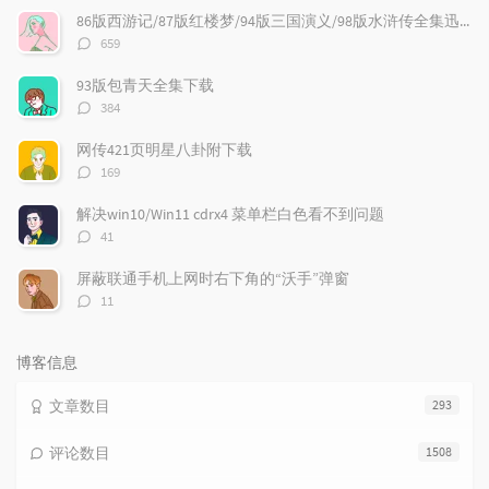
文
评
文
86版西游记/87版红楼梦/94版三国演义/98版水浒传全集迅雷下载
章
论
章
评
659
论
数：
93版包青天全集下载
评
384
论
数：
网传421页明星八卦附下载
评
169
论
数：
解决win10/Win11 cdrx4 菜单栏白色看不到问题
评
41
论
数：
屏蔽联通手机上网时右下角的“沃手”弹窗
评
11
论
数：
博客信息
文章数目
293
评论数目
1508