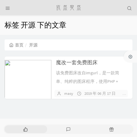
标签 开源 下的文章
首页
开源
魔改一套免费图床
该免费图床改自imgurl，是一款简
单、纯粹的图床程序，使用PHP +
SQLite 3开发。主要功能支持拽拖上
masy
2019 年 06 月 17 日
2 条
传...
热
最
随
门
新
机