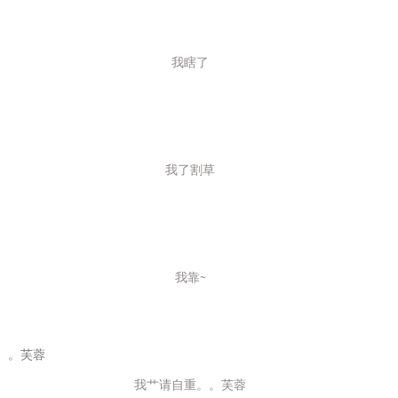
88
Aas
89
我瞎了
Hal
90
91
92
93
我了割草
94
95
96
97
我靠~
98
99
10
10
我艹请自重。。芙蓉