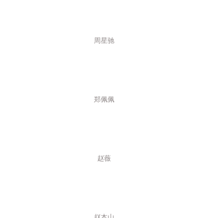
45
46
周星驰
47
48
49
We 
50
郑佩佩
51
52
53
54
赵薇
55
56
57
58
赵本山