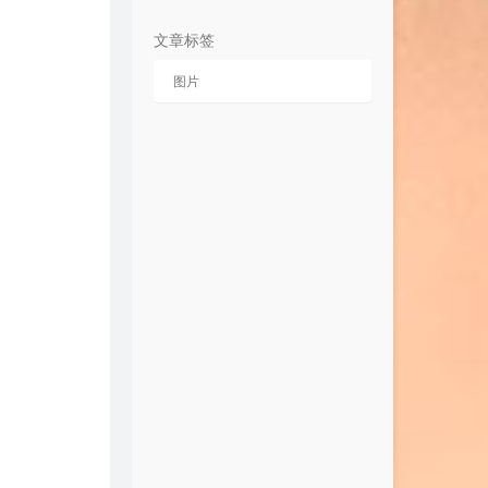
Tiffany Alvord
为你我受冷风吹
胡彦斌
文章标签
真的爱妳
BEYOND
Your Bones
Of Monsters And Men
图片
命硬
侧田
谁明浪子心
王杰
逍遥叹
徐薇
Tír na nÓg
Celtic Woman / Oonagh
Way Back Into Love
Hugh Grant / Drew Barrymore
Glad You Came
Boyce Avenue
Love The Way You Lie
Skylar Grey
Miracles
Mike Candys / Maury
El Mismo Sol
Alvaro Soler
边城
Mr.
心有不甘
卫兰
Maps
Maroon 5 / Big Sean