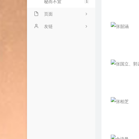
秘而不宣
1
页面
时光荏苒
友链
心中无码
飘零
文章归档
Clash
一纸书笺
各自选
友情链接
网络加速
王鑫的小屋
依然书库