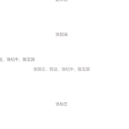
59
60
61
62
张韶涵
63
64
65
66
张国立、郭达、张纪中、陈宝国
67
68
69
70
张柏芝
71
72
73