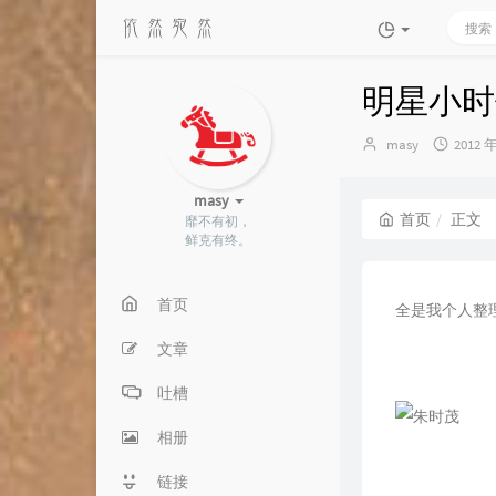
明星小时
博
发
masy
2012 
主：
布
时
masy
间：
首页
正文
靡不有初，
鲜克有终。
首页
全是我个人整
文章
吐槽
相册
链接