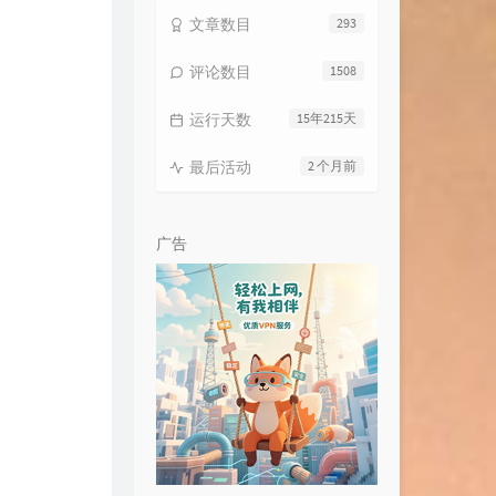
文章数目
293
我们的时光
赵雷
啊朋友 再见
蒋明
评论数目
1508
光年之外
G.E.M. 邓紫棋
运行天数
15年215天
Staring at You
Diane Birch
最后活动
2 个月前
We're Good People but Why Don't
Show It?
Holly Throsby
All the Others
The Coronas
And Then You
Greg Laswell
广告
Romeo's Tune
Pajaro Sunrise
爱的故事上集
孙耀威
Ship In The Sand
Marble Sounds
美人鱼
徐薇
Anywhere I Go
Vicetone
理想三旬
陈鸿宇
As Long As You Love Me