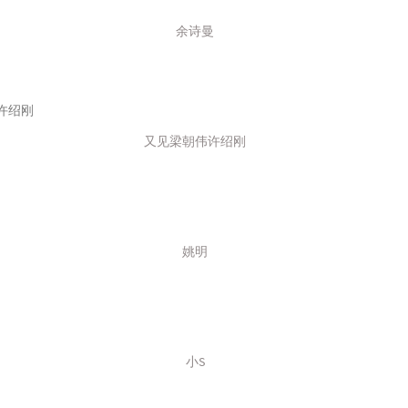
74
余诗曼
75
76
77
又见梁朝伟许绍刚
78
79
80
81
姚明
82
83
84
85
小S
86
87