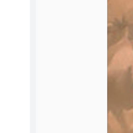
2
Me And My Broken Heart
push baby
3
么么
夏小虎
4
Traveling Light
Joel Hanson
5
Valder Fields
Tamas Wells
6
Oceans Deep
SONSOFDAY
7
Seasons In the Sun
Westlife
8
垃圾
卢巧音
9
贼
戴佩妮
0
IF YOU
BIGBANG
1
遇到
方雅贤
2
小幸运
金玟岐
3
大风吹
草东没有派对
4
镜中的巴比伦
龙神道
5
不痛
樊凡
6
一只狗仔
李英宏