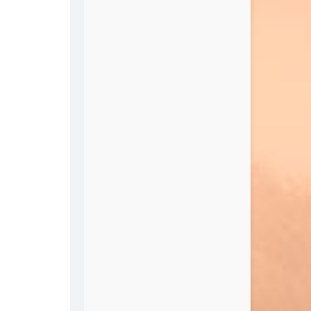
Better Off
Lindsey Ray
My Personal Song
The BossHoss
Best Is Yet To Come
LuvBug
恋曲1990
孟大宝
我要你
孟大宝
风的季节
Soler
声声慢
崔开潮
爱的故事上集
张敬轩 / 孙耀威
La La La
Naughty Boy / Sam Smith
Catch a Grenade
Bruno Mars
Too Far
Anna F.
La La Land
Jax
Dream It Possible
Delacey
Work From Home