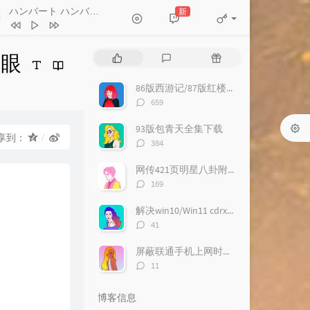
ハンバート ハンバート - 今晩はお
ハンバート ハンバート - 今晩はお月さん
新
- Humbert Humbert
さん
Humbert Humbert
情书
张学友
Despacito
狗眼
热
最
随
Luis Fonsi / Daddy Yankee
门
新
机
让一切随风
亮声open
文
评
文
86版西游记/87版红楼梦/94版三国演义/98版水浒传全集迅雷下载
Cake by the Ocean
DNCE
章
论
章
评
659
论
勉为其难
王冕
数：
93版包青天全集下载
尽头
赵方婧
享到：
评
384
论
远走高飞 (日晒或是风吹 我都无所
数：
网传421页明星八卦附下载
金志文
李香兰
周星驰
评
169
论
长路漫漫任我闯
林子祥
数：
解决win10/Win11 cdrx4 菜单栏白色看不到问题
讲真的
曾惜
评
41
论
老情歌
苏打绿
数：
屏蔽联通手机上网时右下角的“沃手”弹窗
评
Wild Wild Web
John The Whistler
11
论
Everybody Knows I Love You
数：
博客信息
Lovebugs
Jar Of Love
曲婉婷