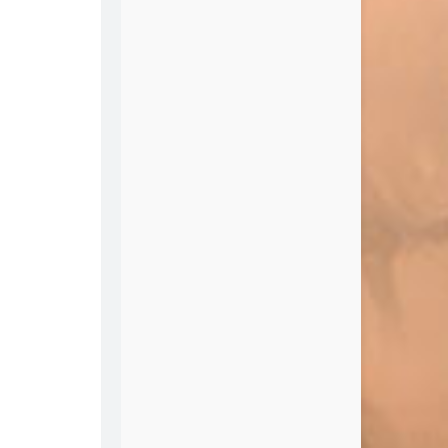
Fifth Harmony / Ty Dolla $ign
Closer
h Mehta / The Chainsmokers /
其实都没有
宇西
sey
夕阳下的歌
夏小虎
南下
徐海俏
拥抱
Cannie
Closer
The Chainsmokers / Halsey
Color Blind
Matt B
The Scientist
Coldplay
褪变无路
夏天播放
告白气球
宇西
小跳蛙
青蛙乐队
Closer
Travis
0
Baby ，До свидания（达尼亚）
朴树
1
野猫
藤乐队