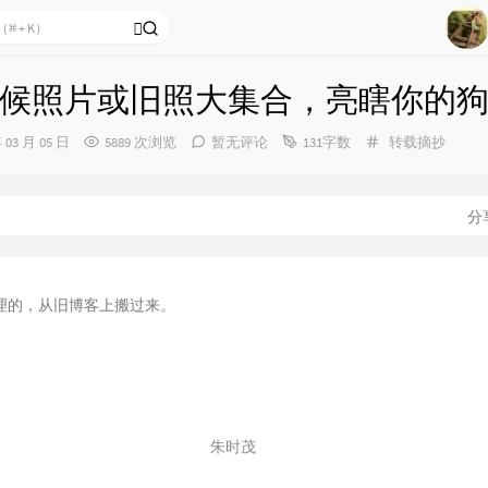
30
月
31
32
候照片或旧照大集合，亮瞎你的
33
分
年 03 月 05 日
5889 次浏览
暂无评论
131字数
转载摘抄
34
类：
35
36
分
37
谓)
38
理的，从旧博客上搬过来。
39
40
41
42
朱时茂
43
44