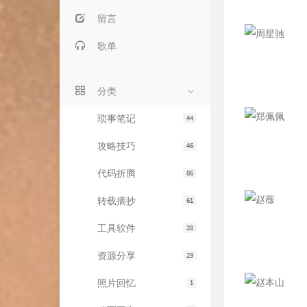
留言
歌单
分类
琐事笔记
44
攻略技巧
46
代码折腾
86
转载摘抄
61
工具软件
28
资源分享
29
照片回忆
1