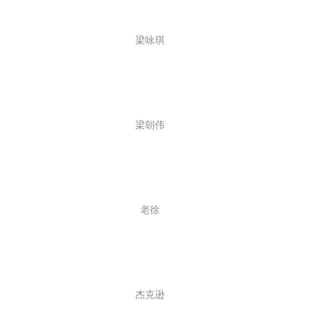
13
13
梁咏琪
13
13
13
13
梁朝伟
13
13
Two
13
Ber
14
老徐
14
14
14
14
杰克逊
14