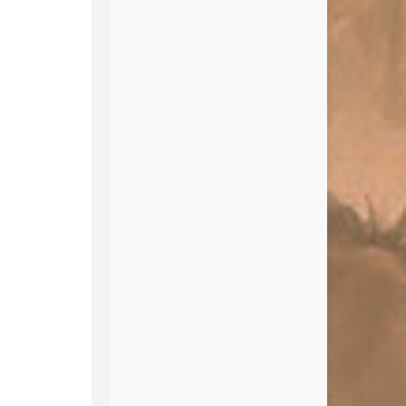
7
Sleepyhead
Galen Crew
8
Sketch Plane
Cam Kelley
9
给你
陈奕迅
0
其实都没有
杨宗纬
1
若你碰到他
蔡健雅
2
Nympho
Christopher
3
Yeah
OMFG
4
The Sandman
Neo Retros
5
Workingman's Blues #2
Bob Dylan
6
睡不着
万玲琳
7
爱情
万玲琳
8
Good Time
Owl City / Carly Rae Jepsen
9
I Can't Tell You Why
Eagles
0
Follow the Coastline