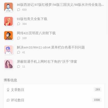
文
评
文
86版西游记/87版红楼梦/94版三国演义/98版水浒传全集迅雷下载
章
论
章
评
659
论
数：
93版包青天全集下载
评
384
论
数：
网传421页明星八卦附下载
评
169
论
数：
解决win10/Win11 cdrx4 菜单栏白色看不到问题
评
41
论
数：
屏蔽联通手机上网时右下角的“沃手”弹窗
评
11
论
数：
博客信息
文章数目
293
评论数目
1508