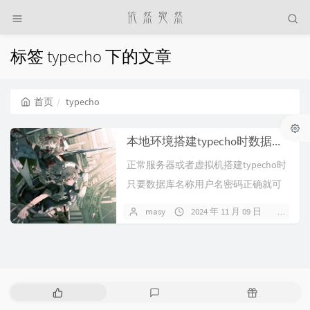
标签 typecho 下的文章
首页
typecho
本地环境搭建typecho时数据库报错的解决方法
正常服务器或者虚拟机搭建typecho时
只要数据库名称用户名密码正确就可
以正常连接数据库进行安装的，数据
masy
2024 年 11 月 09 日
暂无
库名是可以...
热
最
随
门
新
机