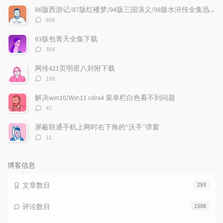
文
评
文
86版西游记/87版红楼梦/94版三国演义/98版水浒传全集迅雷下载
章
论
章
评
659
论
数：
93版包青天全集下载
评
384
论
数：
网传421页明星八卦附下载
评
169
论
数：
解决win10/Win11 cdrx4 菜单栏白色看不到问题
评
41
论
数：
屏蔽联通手机上网时右下角的“沃手”弹窗
评
11
论
数：
博客信息
文章数目
293
评论数目
1508