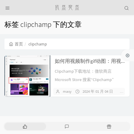
标签 clipchamp 下的文章
首页
clipchamp
如何用视频制作gif动图：用视频编辑软件Clipchamp转换视频为GIF动图
Clipchamp下载地址：微软商店
Microsoft Store 搜索“Clipchamp”
masy
2024 年 01 月 04 日
2 条
热
最
随
门
新
机