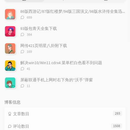
门
新
机
文
评
文
86版西游记/87版红楼梦/94版三国演义/98版水浒传全集迅雷下载
章
论
章
评
659
论
数：
93版包青天全集下载
评
384
论
数：
网传421页明星八卦附下载
评
169
论
数：
解决win10/Win11 cdrx4 菜单栏白色看不到问题
评
41
论
数：
屏蔽联通手机上网时右下角的“沃手”弹窗
评
11
论
数：
博客信息
文章数目
293
评论数目
1508