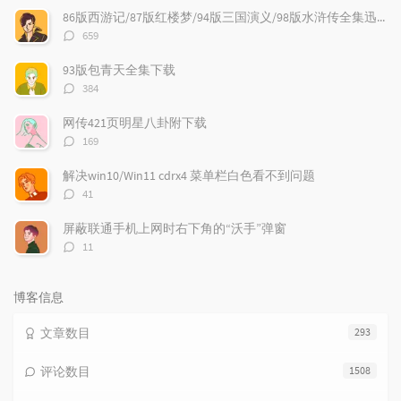
文
评
文
86版西游记/87版红楼梦/94版三国演义/98版水浒传全集迅雷下载
章
论
章
评
659
论
数：
93版包青天全集下载
评
384
论
数：
网传421页明星八卦附下载
评
169
论
数：
解决win10/Win11 cdrx4 菜单栏白色看不到问题
评
41
论
数：
屏蔽联通手机上网时右下角的“沃手”弹窗
评
11
论
数：
博客信息
文章数目
293
评论数目
1508