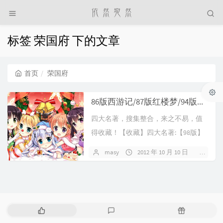
标签 荣国府 下的文章
首页
荣国府
86版西游记/87版红楼梦/94版三国演义/98版水浒传全集迅雷下载
四大名著，搜集整合，来之不易，值
得收藏！【收藏】四大名著:【98版】
水浒传[MKV]480P.【87版】红楼梦[M...
masy
2012 年 10 月 10 日
659 
热
最
随
门
新
机