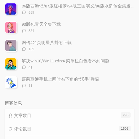
文
评
文
86版西游记/87版红楼梦/94版三国演义/98版水浒传全集迅雷下载
章
论
章
评
659
论
数：
93版包青天全集下载
评
384
论
数：
网传421页明星八卦附下载
评
169
论
数：
解决win10/Win11 cdrx4 菜单栏白色看不到问题
评
41
论
数：
屏蔽联通手机上网时右下角的“沃手”弹窗
评
11
论
数：
博客信息
文章数目
293
评论数目
1508