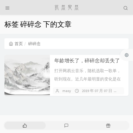
标签 碎碎念 下的文章
首页
碎碎念
年龄增长了，碎碎念却丢失了
打开网易云音乐，随机选取一歌单，
听到现在。近几年最明显的变化是在
网上碎碎念和吐槽越来越少了，玩QQ
masy
2019 年 07 月 07 日
2 条
空间的年代每天心...
热
最
随
门
新
机