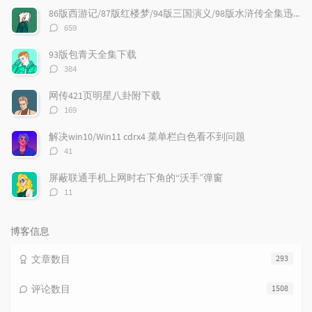
文
评
文
86版西游记/87版红楼梦/94版三国演义/98版水浒传全集迅雷下载
章
论
章
评
659
论
数：
93版包青天全集下载
评
384
论
数：
网传421页明星八卦附下载
评
169
论
数：
解决win10/Win11 cdrx4 菜单栏白色看不到问题
评
41
论
数：
屏蔽联通手机上网时右下角的“沃手”弹窗
评
11
论
数：
博客信息
文章数目
293
评论数目
1508