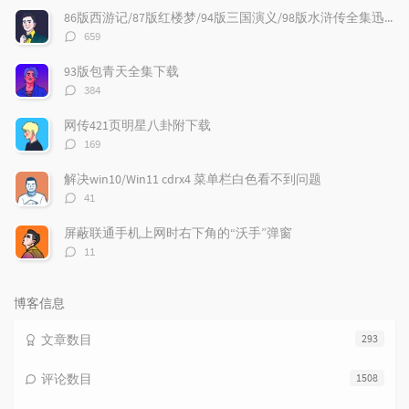
文
评
文
86版西游记/87版红楼梦/94版三国演义/98版水浒传全集迅雷下载
章
论
章
评
659
论
数：
93版包青天全集下载
评
384
论
数：
网传421页明星八卦附下载
评
169
论
数：
解决win10/Win11 cdrx4 菜单栏白色看不到问题
评
41
论
数：
屏蔽联通手机上网时右下角的“沃手”弹窗
评
11
论
数：
博客信息
文章数目
293
评论数目
1508