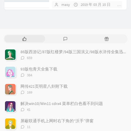
会让大家很不舒服，今天给大家来看
masy
2019 年 03 月 15 日
暂无
看如何让自己的...
热
最
随
门
新
机
文
评
文
86版西游记/87版红楼梦/94版三国演义/98版水浒传全集迅雷下载
章
论
章
评
659
论
数：
93版包青天全集下载
评
384
论
数：
网传421页明星八卦附下载
评
169
论
数：
解决win10/Win11 cdrx4 菜单栏白色看不到问题
评
41
论
数：
屏蔽联通手机上网时右下角的“沃手”弹窗
评
11