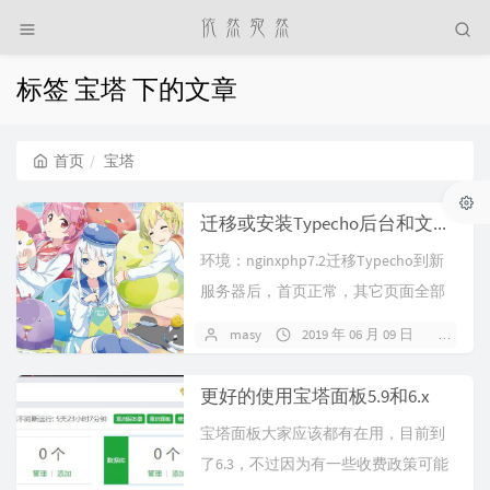
标签 宝塔 下的文章
首页
宝塔
迁移或安装Typecho后台和文章404，wordpress转typecho后文章没有作者
环境：nginxphp7.2迁移Typecho到新
服务器后，首页正常，其它页面全部
404，后台登陆也是404，伪静...
masy
2019 年 06 月 09 日
暂无
更好的使用宝塔面板5.9和6.x
宝塔面板大家应该都有在用，目前到
了6.3，不过因为有一些收费政策可能