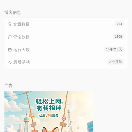
论
数：
博客信息
文章数目
293
评论数目
1508
运行天数
15年218天
最后活动
2 个月前
广告