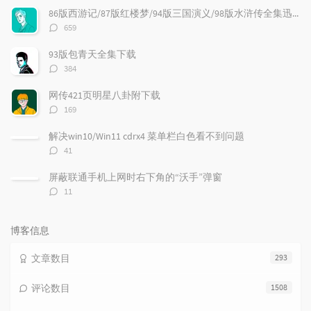
文
评
文
86版西游记/87版红楼梦/94版三国演义/98版水浒传全集迅雷下载
章
论
章
评
659
论
数：
93版包青天全集下载
评
384
论
数：
网传421页明星八卦附下载
评
169
论
数：
解决win10/Win11 cdrx4 菜单栏白色看不到问题
评
41
论
数：
屏蔽联通手机上网时右下角的“沃手”弹窗
评
11
论
数：
博客信息
文章数目
293
评论数目
1508