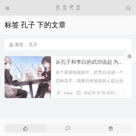
标签 孔子 下的文章
首页
孔子
从孔子和李白的武功说起 为何后世文而不武
有个香港电视剧中，把李白演成一个
武林高手，我看到有较真的人提出批
评说:“香港电视剧太胡闹了，太戏说
masy
2012 年 07 月 28 日
暂无
了，居然把李白演...
热
最
随
门
新
机