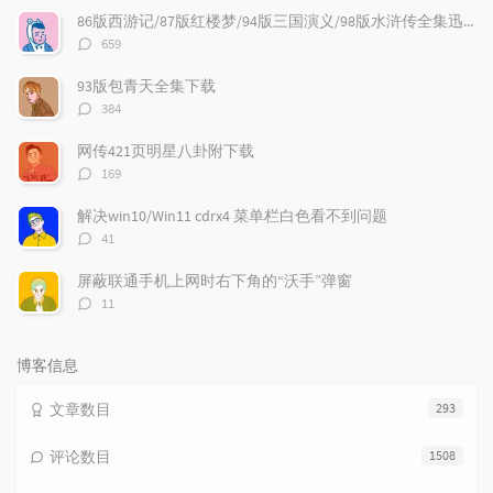
文
评
文
86版西游记/87版红楼梦/94版三国演义/98版水浒传全集迅雷下载
章
论
章
评
659
论
数：
93版包青天全集下载
评
384
论
数：
网传421页明星八卦附下载
评
169
论
数：
解决win10/Win11 cdrx4 菜单栏白色看不到问题
评
41
论
数：
屏蔽联通手机上网时右下角的“沃手”弹窗
评
11
论
数：
博客信息
文章数目
293
评论数目
1508