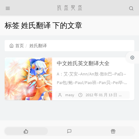
标签 姓氏翻译 下的文章
首页
姓氏翻译
中文姓氏英文翻译大全
A：艾-艾安--Ann/An敖-敖B:巴--Pa白--
Pai包/鲍--Paul/Pao班--Pan贝--Pei毕-...
masy
2012 年 01 月 13 日
暂无
热
最
随
门
新
机