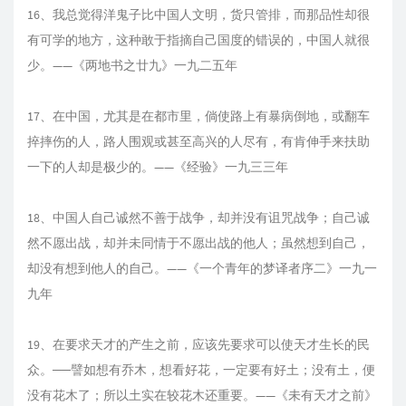
16、我总觉得洋鬼子比中国人文明，货只管排，而那品性却很
有可学的地方，这种敢于指摘自己国度的错误的，中国人就很
少。——《两地书之廿九》一九二五年
17、在中国，尤其是在都市里，倘使路上有暴病倒地，或翻车
捽摔伤的人，路人围观或甚至高兴的人尽有，有肯伸手来扶助
一下的人却是极少的。——《经验》一九三三年
18、中国人自己诚然不善于战争，却并没有诅咒战争；自己诚
然不愿出战，却并未同情于不愿出战的他人；虽然想到自己，
却没有想到他人的自己。——《一个青年的梦译者序二》一九一
九年
19、在要求天才的产生之前，应该先要求可以使天才生长的民
众。──譬如想有乔木，想看好花，一定要有好土；没有土，便
没有花木了；所以土实在较花木还重要。——《未有天才之前》