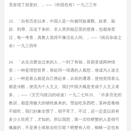
竟发现了就更好。」——《外国也有》一九三三年
23、「自有历史以来，中国人是一向被同族屠戮、奴隶、敲
掠、刑辱、压迫下来的，非人类所能忍受的楚痛，也都身受
过，每一考查，真教人觉得不像活在人间。」——《病后杂谈之
余》一九三四年
24、「从生活窘迫过来的人，一到了有钱，容易变成两种情
形：一种是理想世界，替处同一境遇的人着想，便成为人道主
义；一种是甚么都是自己挣起来，从前的遭遇，使他觉得甚么
都是冷酷，便流为个人主义。我们中国大概是变成个人主义者
多。」——《文艺与政治的歧途》一九二七年25、「许多历史的
教训，都是用极大的牺牲换来的。譬如吃东西吧，某种是毒物
不能吃，我们好象全惯了，很平常了。不过，还一定是以前有
多少人吃死了，才知的。所以我想，第一次吃螃蟹的人是很可
佩服的，不是勇士谁敢去吃它呢？螃蟹有人吃，蜘蛛一定也有