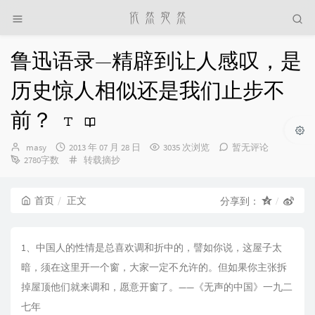
鲁迅语录—精辟到让人感叹，是
历史惊人相似还是我们止步不
前？
博
发
masy
2013 年 07 月 28 日
3035 次浏览
暂无评论
主：
布
分
2780字数
转载摘抄
时
类：
间：
首页
正文
分享到：
1、中国人的性情是总喜欢调和折中的，譬如你说，这屋子太
暗，须在这里开一个窗，大家一定不允许的。但如果你主张拆
掉屋顶他们就来调和，愿意开窗了。——《无声的中国》一九二
七年