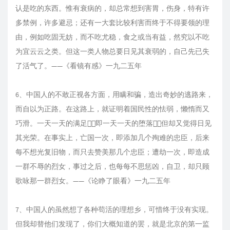
认是吃的东西。惟有衰病的，却总常想到害胃，伤身，特有许
多禁例，许多避忌；还有一大套比较利害而终于不得要领的理
由，例如吃固无妨，而不吃尤稳，食之或当有益，然究以不吃
为宜云云之类。但这一类人物总要日见其衰弱的，自己先已失
了活气了。——《看镜有感》一九二五年
6、中国人的不敢正视各方面，用瞒和骗，造出奇妙的逃路来，
而自以为正路。在这路上，就证明着国民性的怯弱，懒惰而又
巧滑。一天一天的满足，即一天一天的堕落，但却又觉得日见
其光荣。在事实上，亡国一次，即添加几个殉难的忠臣，后来
每不想光复旧物，而只去赞美那几个忠臣；遭劫一次，即造成
一群不辱的烈女，事过之后，也每每不思惩凶，自卫，却只顾
歌咏那一群烈女。——《论睁了眼看》一九二五年
7、中国人的虽然想了各种苟活的理想乡，可惜终于没有实现。
但我却替他们发现了，你们大概知道的罢，就是北京的第一监