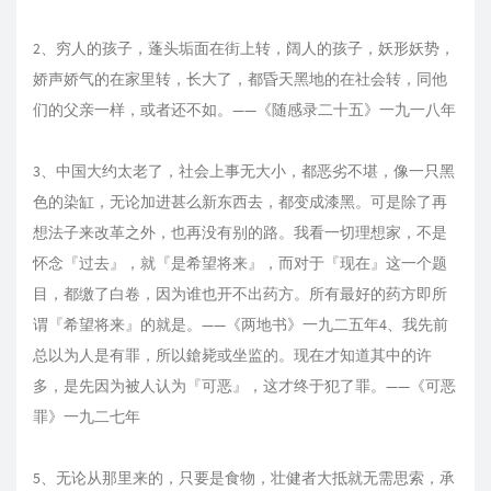
2、穷人的孩子，蓬头垢面在街上转，阔人的孩子，妖形妖势，
娇声娇气的在家里转，长大了，都昏天黑地的在社会转，同他
们的父亲一样，或者还不如。——《随感录二十五》一九一八年
3、中国大约太老了，社会上事无大小，都恶劣不堪，像一只黑
色的染缸，无论加进甚么新东西去，都变成漆黑。可是除了再
想法子来改革之外，也再没有别的路。我看一切理想家，不是
怀念『过去』，就『是希望将来』，而对于『现在』这一个题
目，都缴了白卷，因为谁也开不出药方。所有最好的药方即所
谓『希望将来』的就是。——《两地书》一九二五年4、我先前
总以为人是有罪，所以鎗毙或坐监的。现在才知道其中的许
多，是先因为被人认为『可恶』，这才终于犯了罪。——《可恶
罪》一九二七年
5、无论从那里来的，只要是食物，壮健者大抵就无需思索，承