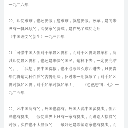
一九二六年
20、即使艰难，也还要做；愈艰难，就愈要做。改革，是向来
没有一帆风顺的，冷笑家的赞成，是在见了成功之后……——
《中国语文的新生》一九三四年
21「可惜中国人但对于羊显凶兽相，而对于凶兽则显羊相，所
以即使显凶兽相，也还是卑怯的国民。这样下去，一定要完结
的。」「我想，要中国得救，也不必添甚么东西进去，只要青
年们将这两种性质的古传用法，反过来一用就够了；对手如凶
兽时就如凶兽，对手如羊时就如羊！」——《忽然想到．七》一
九二五年
22、凡中国所有的，外国也都有。外国人说中国多臭虫，但西
洋也有臭虫……假使世界上只有一家有臭虫，而遭别人指摘的
时候，实在也不太舒服的……最好还是希望别家也有臭虫，而