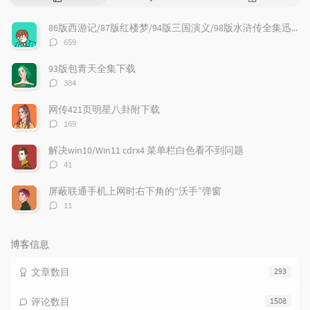
门
新
机
文
评
文
86版西游记/87版红楼梦/94版三国演义/98版水浒传全集迅雷下载
章
论
章
评
659
论
数：
93版包青天全集下载
评
384
论
数：
网传421页明星八卦附下载
评
169
论
数：
解决win10/Win11 cdrx4 菜单栏白色看不到问题
评
41
论
数：
屏蔽联通手机上网时右下角的“沃手”弹窗
评
11
论
数：
博客信息
文章数目
293
评论数目
1508