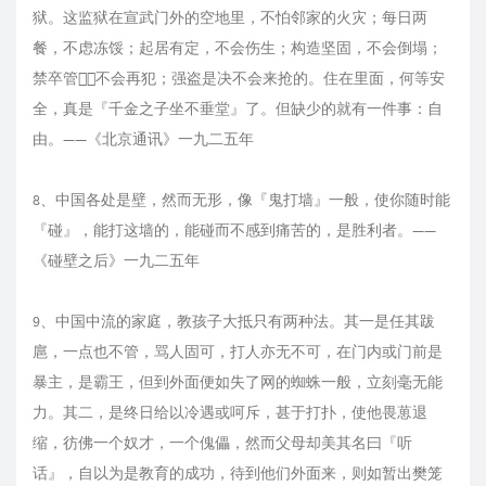
狱。这监狱在宣武门外的空地里，不怕邻家的火灾；每日两
餐，不虑冻馁；起居有定，不会伤生；构造坚固，不会倒塌；
禁卒管，不会再犯；强盗是决不会来抢的。住在里面，何等安
全，真是『千金之子坐不垂堂』了。但缺少的就有一件事：自
由。——《北京通讯》一九二五年
8、中国各处是壁，然而无形，像『鬼打墙』一般，使你随时能
『碰』，能打这墙的，能碰而不感到痛苦的，是胜利者。——
《碰壁之后》一九二五年
9、中国中流的家庭，教孩子大抵只有两种法。其一是任其跋
扈，一点也不管，骂人固可，打人亦无不可，在门内或门前是
暴主，是霸王，但到外面便如失了网的蜘蛛一般，立刻毫无能
力。其二，是终日给以冷遇或呵斥，甚于打扑，使他畏葸退
缩，彷佛一个奴才，一个傀儡，然而父母却美其名曰『听
话』，自以为是教育的成功，待到他们外面来，则如暂出樊笼