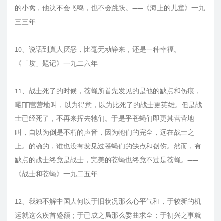
的小禽，他决不会飞鸣，也不会跳跃。——《海上的儿童》一九
三三年
10、说话到真人厌恶，比毫无动静来，还是一种幸福。——
《「坟」题记》一九二六年
11、战士死了的时候，苍蝇所首先发见的是他的缺点和伤痕，
嘬，营营地叫，以为得意，以为比死了的战士更英雄。但是战
士已经死了，不再来挥去牠们。于是乎苍蝇们即更其营营地
叫，自以为倒是不朽的声音，因为牠们的完全，远在战士之
上。的确的，谁也没有发见过苍蝇们的缺点和创伤。然而，有
缺点的战士终竟是战士，完美的苍蝇也终竟不过是苍蝇。——
《战士和苍蝇》一九二五年
12、我独不解中国人何以于旧状况那么心平气和，于较新的机
运就这么疾首蹙额；于已成之局那么委曲求全；于初兴之事就