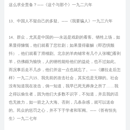
这么求全责备？——《这个与那个》一九二六年
13、中国人不疑自己的多疑。——《我要骗人》一九三六年
14、群众，尤其是中国的──永远是戏剧的看客。牺牲上场，如
果显得慷慨，他们就看了悲壮剧；如果显得觳觫（即恐惧颤
抖），他们就看了滑稽剧。北京的羊肉铺常有几个人张嘴看剥
羊，仿佛颇为愉快，人的牺牲能给他们的益处，也不过如此。
而况事后走不几步，他们并这一点也就忘了。——《娜拉走后怎
样》一九二六15、我先前的攻击社会，其实也是无聊的。社会
没有知道我在攻击，倘一知道，我早已死无葬身之所了……我
之得以偷生者，因为他们大多数不识字，不知道，并且我的话
也无效力，如一箭之入大海。否则，几条杂感，就可以送命
的。民众的惩罚之心，并不下于学者和军阀。——《答有恒先
生》一九二七年