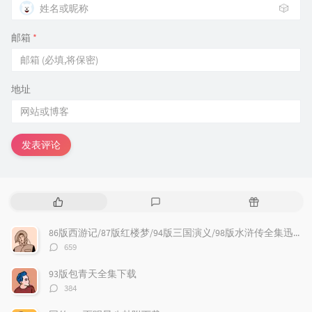
🎲
邮箱
*
地址
发表评论
热
最
随
门
新
机
文
评
文
86版西游记/87版红楼梦/94版三国演义/98版水浒传全集迅雷下载
章
论
章
评
659
论
数：
93版包青天全集下载
评
384
论
数：