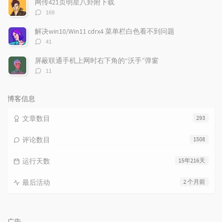
网传421页明星八卦附下载
评
169
论
数：
解决win10/Win11 cdrx4 菜单栏白色看不到问题
评
41
论
数：
屏蔽联通手机上网时右下角的“沃手”弹窗
评
11
论
数：
博客信息
文章数目
293
评论数目
1508
运行天数
15年216天
最后活动
2 个月前
广告