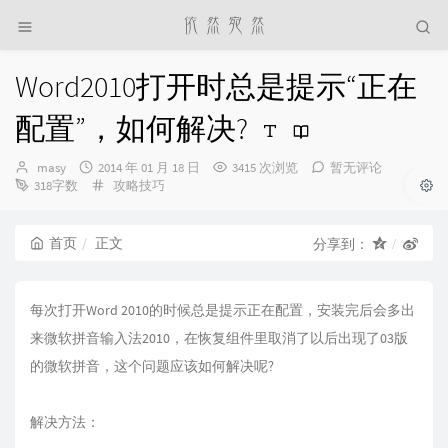
Word2010打开时总是提示“正在
配置”，如何解决?
博
发
masy
2014 年 01 月 18 日
3415 次浏览
暂无评论
主：
布
分
318字数
攻略技巧
时
类：
间：
首页
正文
分享到：
每次打开Word 2010的时候总是提示正在配置，安装完后会多出
来微软拼音输入法2010，在恢复组件里取消了以后出现了03版
的微软拼音，这个问题应该如何解决呢?
解决方法：