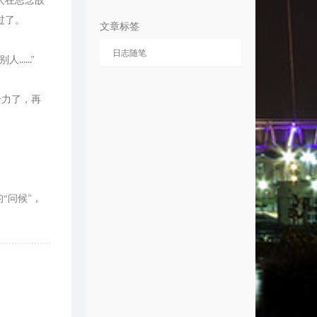
人在思念故
7
爱情
万玲琳
过了。
文章标签
8
Good Time
Owl City / Carly Rae Jepsen
9
I Can't Tell You Why
Eagles
日志随笔
....”
0
Follow the Coastline
The Jokerr / Masetti
1
Catch Me If You Can
给力了，再
Walking On Cars
2
You Lift Me Up
Mikey Wax
3
Never Be Alone
Shy Kid / TheFatRat
4
Carry Me
Josh Wilson
5
Graveyard
Lucy Schwartz
“问候”，
6
Beautiful Now
Zedd / Jon Bellion
7
The Warrior Song
Sean Householder
8
Star Sky
 Steps From Hell / Thomas
9
The Nights
Avicii
gersen
0
3 AM
Mads Langer
1
Pop Danthology 2012