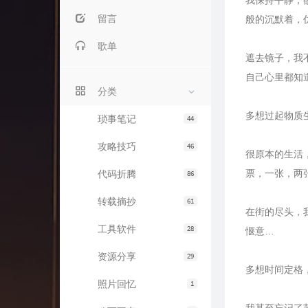
我保持平静，
留言
般的沉默着，
歌单
遮去镜子，我
自己心里都知
分类
多想过起物质
琐事笔记
44
攻略技巧
46
很原本的生活
票，一张，两
代码折腾
86
转载摘抄
61
在街的尽头，
工具软件
28
惬意…
资源分享
29
多想时间定格
照片回忆
1