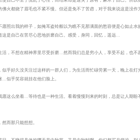
欲使自己不至于慌乱了心性，而结果却是迷失了原有，麻木了自己。所以
11
仿佛火都烧了眉毛也不紧不慢。但还是免不了苦虑，对于我来说这是没作
11
不愿照出我的样子，如掩耳盗铃般以为瞧不见那满面的愁容便是心如止水
11
道这是自己在苦尽心思地折磨自己。感受，身同，回忆，遥远…
11
11
生活，不想在精神界里尽受折磨…然而我们总是穷小人，享受不起，也不
11
11
，似乎好久没关注过这样的一群人们，为生活而忙碌劳累一天，晚上在灯
12
张…似乎笑容就挂在他们脸上。
12
12
我愿这么坐着…等待也是一种生活。看着慢慢到来的时刻，总是让人期盼
12
12
，然而那只能想想。
12
12