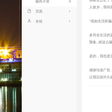
我甚至忘记了
秘而不宣
1
人故乡，我却
页面
“假如生活欺骗了
时光荏苒
友链
心中无码
飘零
多符合生活的
文章归档
Clash
预备...就这
一纸书笺
各自选
是的，我也是
友情链接
网络加速
感谢垃圾广告
王鑫的小屋
让我沉寂许久
依然书库