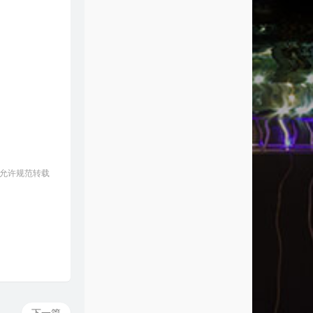
DJ Daniel Kim
2
Something
CYN
3
L ove Is Greater
Amanda Noelle
4
Sit Still, Look Pretty
Daya
5
Last Ride Of The Day
Nightwish
6
The World Is Ours
ven Past One / Brian Howes / Daniel
7
I Want My Tears Back
Nightwish
hter / Kyle Bykiv
8
Lose Yr Frown
The Electric Soft Parade
9
Center of It
Chris August
 允许规范转载
0
Animals
Maroon 5
1
My Songs Know What You Did in
 Dark (Light Em Up)
Fall Out Boy
2
Don't Stop
TheFatRat
3
Hotel California
Eagles
4
Centuries
Fall Out Boy
5
Roses and Gold
Robin Jackson