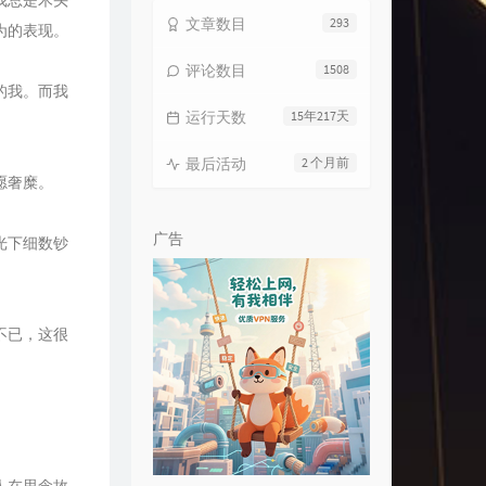
我总是木头
文章数目
293
3
大风吹
草东没有派对
为的表现。
4
镜中的巴比伦
龙神道
评论数目
1508
的我。而我
5
不痛
樊凡
运行天数
15年217天
6
一只狗仔
李英宏
7
Sleepyhead
Galen Crew
最后活动
2 个月前
愿奢糜。
8
Sketch Plane
Cam Kelley
9
给你
陈奕迅
广告
光下细数钞
0
其实都没有
杨宗纬
1
若你碰到他
蔡健雅
2
Nympho
Christopher
不已，这很
3
Yeah
OMFG
4
The Sandman
Neo Retros
5
Workingman's Blues #2
Bob Dylan
6
睡不着
万玲琳