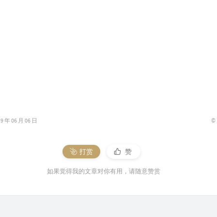
14
14
14
14
14
Ele
14
Ric
14
14
©
年 06 月 06 日
15
15
打赏
赞
the
15
如果觉得我的文章对你有用，请随意赞赏
15
15
15