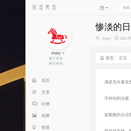
惨淡的日
博
发
masy
2012 
主：
布
时
masy
间：
首页
正文
靡不有初，
鲜克有终。
首页
满是充斥着哀
文章
不特别的活着
吐槽
如絮般的点点
相册
链接