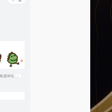
下一篇
6
Lemon Tree
Fool's Garden
7
差三岁
Jam
8
Trouble Is a Friend
Lenka
9
Brother Louie
Modern Talking
0
孙大剩
白亮
1
Bila
Candy
2
Wrecking Ball
Frankmusik
3
Bye Bye Bye
Lovestoned
4
陪你度过漫长岁月
陈奕迅
5
Love The Way You Lie
私密评论
Eminem / Rihanna
6
East of Eden
Zella Day
7
听妈妈的话
周杰伦
8
1965
Zella Day
9
This Is the Life
Angie Miller
0
Radioactive
Imagine Dragons