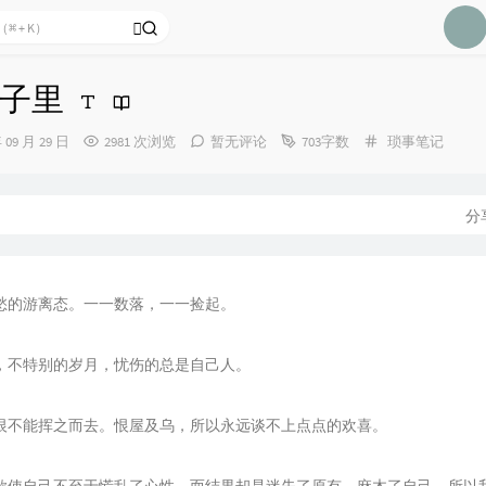
98
99
10
子里
10
分
年 09 月 29 日
2981 次浏览
暂无评论
703字数
琐事笔记
10
类：
10
10
分
10
10
愁的游离态。一一数落，一一捡起。
10
10
，不特别的岁月，忧伤的总是自己人。
10
11
恨不能挥之而去。恨屋及乌，所以永远谈不上点点的欢喜。
11
11