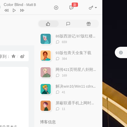
小跳蛙
青蛙乐队
Color Blind
新
- Matt B
Closer
Travis
0
Baby ，До свидания（达尼亚）
热
最
随
朴树
1
野猫
藤乐队
门
新
机
文
评
文
86版西游记/87版红楼梦/94版三国演义/98版水浒传全集迅雷下载
2
Me And My Broken Heart
章
论
章
评
659
push baby
3
么么
夏小虎
论
数：
93版包青天全集下载
4
Traveling Light
Joel Hanson
享到：
评
384
论
5
Valder Fields
Tamas Wells
数：
网传421页明星八卦附下载
6
Oceans Deep
SONSOFDAY
评
169
论
7
Seasons In the Sun
Westlife
数：
解决win10/Win11 cdrx4 菜单栏白色看不到问题
8
垃圾
卢巧音
评
41
论
9
贼
戴佩妮
数：
屏蔽联通手机上网时右下角的“沃手”弹窗
0
IF YOU
BIGBANG
评
11
论
1
遇到
方雅贤
数：
博客信息
2
小幸运
金玟岐