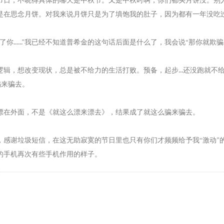
节日，不晓得具体的哪天是中秋节。又是中秋时啊，你们都买月饼没。别
12
是在思念月饼。对我来说月饼只是为了填饱我的肚子，因为都有一年没吃
12
12
你......”我已经不知道普希金的这句话后面是什么了，我会说“那你就欺骗别人..
13
13
逻辑，想改变现状，总是被不给力的生活打败。预备，起步...还没跑就不
13
么骗来骗去。
13
漂在外面，不是《就这么漂来漂去》，结果成了就这么骗来骗去。
13
13
，感谢垃圾短信，在这无助寂寞的节日里也只有你们才频频给予我“激动”的
13
的手机再次有些手机作用的样子。
13
13
Two
13
Ber
14
14