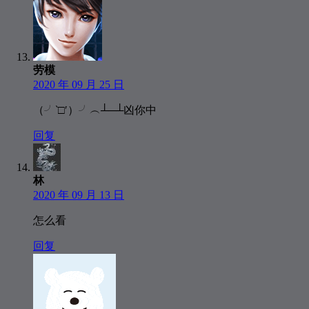
劳模
2020 年 09 月 25 日
（╯‵□′）╯︵┴─┴凶你中
回复
林
2020 年 09 月 13 日
怎么看
回复