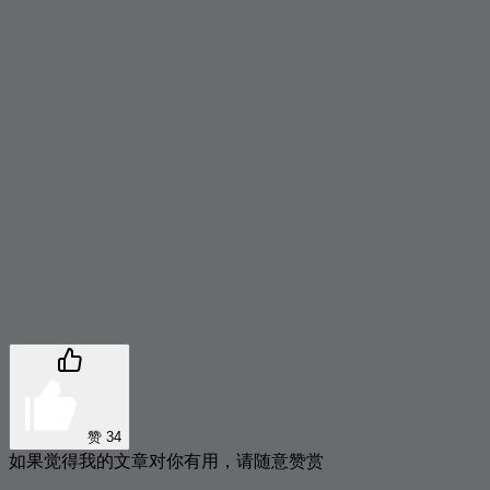
384
The Show
Lenka
385
认真的雪
薛之谦
386
我的未来不是梦
胡彦斌
387
蜗牛
周杰伦
388
Free Loop
Daniel Powter
389
Be What You Wanna Be
Darin
390
爱一直存在
梁文音
391
倔强
五月天
392
你瞒我瞒
陈柏宇
393
思念是一种病
张震岳 / 蔡健雅
394
青春纪念册
可米小子
395
给安娜
后弦
396
西厢
后弦
赞
34
如果觉得我的文章对你有用，请随意赞赏
397
红色高跟鞋
蔡健雅