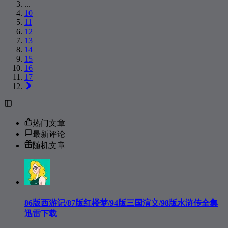
...
10
11
12
13
14
15
16
17
热门文章
最新评论
随机文章
86版西游记/87版红楼梦/94版三国演义/98版水浒传全集
迅雷下载