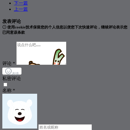
398
明年今日
陈奕迅
下一篇
上一篇
399
Let Her Go
Passenger
400
讲不出再见
谭咏麟
发表评论
使用cookie技术保留您的个人信息以便您下次快速评论，继续评论表示您
401
你给我听好
陈奕迅
已同意该条款
402
好久不见
陈奕迅
403
一万次悲伤
逃跑计划
404
梦醒时分
陈淑桦
评论
*
405
再见二丁目
杨千嬅
表情
406
宝贝我真的错了
邵斯文
私密评论
407
特别的人
方大同
名称
*
408
Can't Say No
Dan + Shay
409
希望
侃侃
410
爱我还是他
陶喆
411
左边
杨丞琳
412
雨一直下
张宇