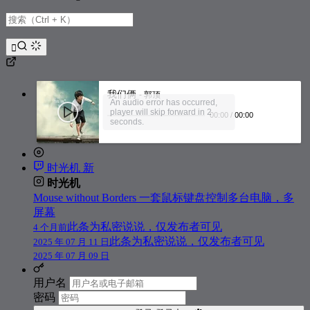
210
七月上
Jam
211
Sleep Alone
陈奕迅
212
少年锦时
赵雷
213
Oh Father
Bodhi Jones
214
吉姆餐厅
赵雷
我们俩
- 郭顶
An audio error has occurred,
215
Crazy Bird
Wild Child
player will skip forward in 2
00:00
/
00:00
seconds.
216
斑马，斑马
宋冬野
217
咱们屯里的人
罗凯楠
时光机
新
218
牧马人
杨坤
时光机
219
雨还是不停地落下
孙燕姿
Mouse without Borders 一套鼠标键盘控制多台电脑，多
屏幕
220
或许从来没有遇见你
董事长乐团
此条为私密说说，仅发布者可见
4 个月前
221
接下来如何
Hello Nico
此条为私密说说，仅发布者可见
2025 年 07 月 11 日
2025 年 07 月 09 日
222
我多么想成为你的鹿
南瓜妮歌迷俱乐部
用户名
223
所以我停下来
那我懂你意思了
密码
224
我想和你谈谈
刘佳