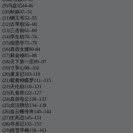
326
骂醒我
周汤豪 NICKTHEREAL
(9)乌盆记44-46
(10)秋娘47--51
327
孤单北半球
梁静茹
(11)铡王爷52--55
328
我会想念你
张震岳
(12)古琴怨56--60
(13)三击鼓61--69
329
漫步人生路
刘惜君
(14)孪生劫70--74
330
李白
李荣浩
(15)报恩亭75--79
(16)真假女婿80-84
331
越来越不懂
蔡健雅
(17)紫金锤85--88
332
What Are Words
Chris Medina
(18)天下第一庄89--97
(19)寸草心98--102
333
I Am You
Kim Taylor
(20)屠龙记103-110
334
单车
陈奕迅
(21)鸳鸯蝴蝶梦111--115
(22)天伦劫116--121
335
我们的爱
F.I.R.飞儿乐团
(23)孔雀胆122--127
336
一个像夏天一个像秋天
范玮琪
(24)真假包公128--133
(25)贞洁牌坊134--139
337
我很快乐
刘惜君
(26)血云幡传奇140--144
338
明天，你好
牛奶咖啡
(27)生死恋145--151
(28)寻亲记152--157
339
一直很安静
阿桑
(29)踏雪寻梅158--163