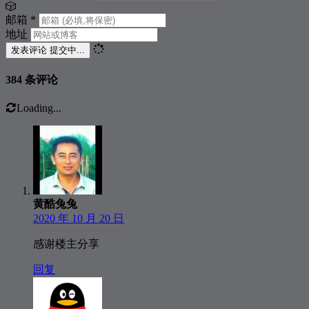
🎲
413
远走高飞
林忆莲
邮箱
*
地址
414
送你一朵山茶花
好妹妹乐队
发表评论
提交中...
415
我想我是海
黄磊
384 条评论
416
红日
李克勤
417
梦一场
萧敬腾
Loading...
418
十年
陈奕迅
419
时间都去哪儿了
王铮亮
420
过火
张信哲
421
漫步
许巍
黄酷兔兔
422
我说今晚月光那么美，你说是的
好妹妹乐队
2020 年 10 月 20 日
423
夜空中最亮的星
逃跑计划
感谢楼主分享
424
泡沫
G.E.M. 邓紫棋
回复
425
盛夏的果实
莫文蔚
426
天黑黑
孙燕姿