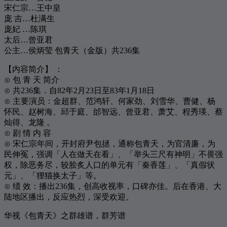
297
裙下之臣
陈奕迅
宋仁宗…王中皇
庞 吉…杜满生
298
自拍
李荣浩
庞妃 …陈琪
299
快让我在雪地上撒点儿野
李荣浩
太后…曾亚君
公主…侯炳莹 包青天（金版）共236集
300
不要说话
陈奕迅
【内容简介】 ：
301
流年
王菲
⊙ 包 青 天 简介
302
阴天快乐
陈奕迅
⊙ 共236集．自82年2月23日至83年1月18日
⊙ 主要演员：金超群、范鸿轩、何家劲、刘雪华、曹健、杨
303
一丝不挂
陈奕迅
怀民、赵树海、邱于庭、邰智远、曾亚君、萧艾、程秀瑛、蔡
304
你听得到
周杰伦
灿得、龙隆 。
⊙ 剧 情 内 容
305
丑八怪
薛之谦
⊙ 宋仁宗年间，开封府尹包拯，通称包青天，为官清廉，为
306
Apologize
Timbaland / OneRepublic
民伸冤，强调「人在做天在看」、「举头三尺有神明」不畏强
307
遇见
孙燕姿
权，除恶务尽，较脍炙人口的单元有「秦香莲」、「真假状
元」、「狸猫换太子」等。
308
月半小夜曲
陈慧娴
⊙ 绩 效：播出236集，创高收视率，口碑亦佳。后在香港、大
309
共你痴痴爱在
容祖儿
陆地区播出，反应热烈，深受欢迎。
310
温柔
五月天
华视《包青天》之群雄谱，群芳谱
311
死性不改
Twins / Boy'z