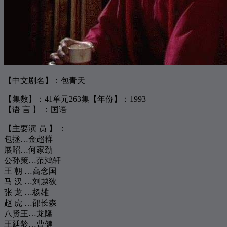
283
你不像她
南拳妈妈
284
明知做戏
吴雨霏
285
小城大事
杨千嬅
286
爱得太迟
古巨基
287
一事无成
周柏豪 / 郑融
【中文剧名】：包青天
288
二缺一
蔡卓妍
【集数】：41单元263集【年份】：1993
289
A.I.N.Y.
G.E.M. 邓紫棋
【语 言 】 ：国语
290
搁浅
周杰伦
【主要演 员 】 ：
包拯…金超群
291
爱如潮水
张信哲
展昭…何家劲
292
依靠
任贤齐
公孙策…范鸿轩
王 朝 …高念国
293
安静
周杰伦
马 汉 …刘越狄
294
红眼睛
陈慧琳
张 龙 …杨雄
赵 虎 …邵长森
295
流浪花
吕方
八贤王…龙隆
296
开始懂了
孙燕姿
王延龄…曹健