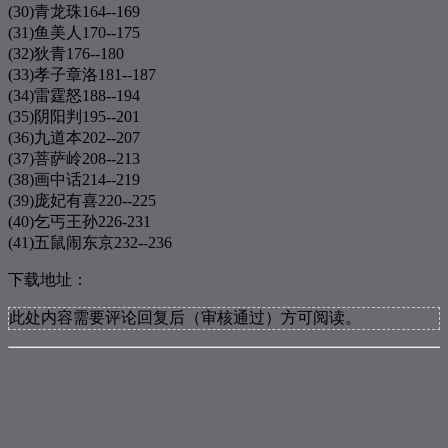
340
黄昏
周传雄
(30)青龙珠164--169
(31)鱼美人170--175
341
囚鸟
田馥甄
(32)狄青176--180
342
Love The Way You Lie
Jason Chen
(33)孝子章洛181--187
(34)雷霆怒188--194
343
划火柴
陈晓东
(35)阴阳判195--201
344
一生中最爱
陈奕迅
(36)九道本202--207
(37)菩萨岭208--213
345
漂洋过海来看你
丁当
(38)画中话214--219
346
淘汰
陈奕迅
(39)庞妃有喜220--225
347
红玫瑰
陈奕迅
(40)乞丐王孙226-231
(41)五鼠闹东京232--236
348
假如
信乐团
下载地址：
349
晴天
周杰伦
350
不然你要我怎么样
陈奕迅
此处内容需要评论回复后（审核通过）方可阅读。
351
原谅我
萧敬腾
352
我很好，那么你呢？
王心凌
353
背叛
杨宗纬
354
止战之殇
周杰伦