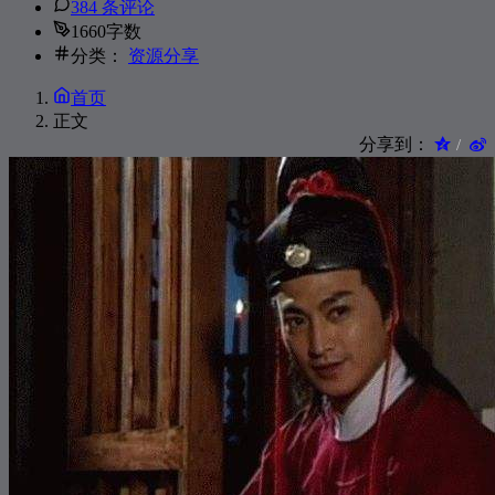
384 条评论
268
Sugar
Maroon 5
1660字数
269
Not A Sad Song
惟安娜(Vienna)
分类：
资源分享
270
花太香
任贤齐
首页
271
Try
Colbie Caillat
正文
分享到：
272
重复犯错
古巨基
273
唐人
孙子涵
274
Walk Away
Dia Frampton
275
心里有鬼
左光平
276
守约
周蕙
277
只有分离
费翔
278
She (feat. Mr. Bang, 시나에)
Jami Soul / Mr. Bang / 시나에
279
可以不可以
姚贝娜
280
最好的朋友
赖伟锋
281
落花流水
陈奕迅
282
人来人往
陈奕迅