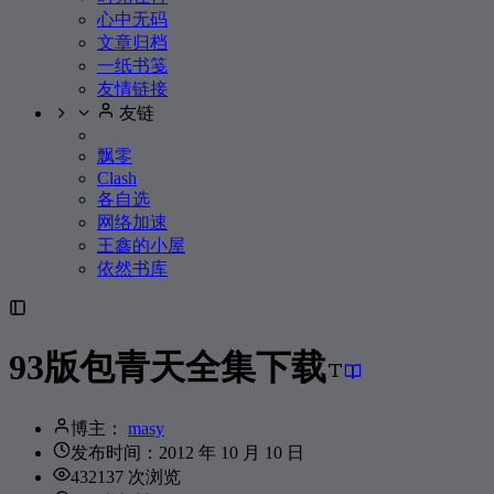
心中无码
254
背包客
FREDERICK 弗雷德乐队
文章归档
255
盛夏.
FREDERICK 弗雷德乐队
一纸书笺
友情链接
256
寂寞的季节
陶喆
友链
257
护花使者
李克勤
飘零
258
Oceanside
Lainey Lou
Clash
259
各自选
不回头
Christine Welch / 迪克牛仔
网络加速
260
孤独的人是可耻的
张楚
王鑫的小屋
261
烦恼歌
张学友
依然书库
262
Honey Honey
孙燕姿
263
房间
刘瑞琦
93版包青天全集下载
264
Life Goes On
陈奕迅
265
你
张震
博主：
masy
266
Somebody That I Used to Know
Gotye / Kimbra
发布时间：
2012 年 10 月 10 日
267
Wrecking Ball
Miley Cyrus
432137 次浏览