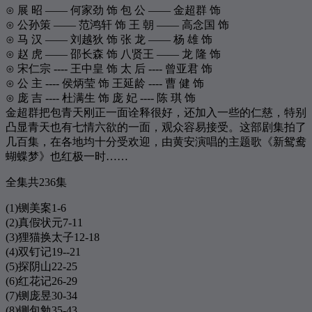
⊙ 展 昭 ―― 何家劲 饰 包 公 ―― 金超群 饰
312
浪漫手机
周杰伦
⊙ 公孙策 ―― 范鸿轩 饰 王 朝 ―― 高念国 饰
⊙ 马 汉 ―― 刘越狄 饰 张 龙 ―― 杨 雄 饰
313
Higher
Erik Grönwall
⊙ 赵 虎 ―― 邵长森 饰 八贤王 ―― 龙 隆 饰
314
舍不得
弦子
⊙ 宋仁宗 ---- 王中皇 饰 太 后 ---- 曾亚君 饰
⊙ 公 主 ---- 侯炳莹 饰 王延龄 ---- 曹 健 饰
315
匿名的好友
杨丞琳
⊙ 庞 吉 ---- 杜满生 饰 庞 妃 ---- 陈 琪 饰
316
No More
Heidi Montag
金超群把包青天刚正一面诠释很好，还加入一些的仁慈，特别
凸显青天也有七情六欲的一面，观众容易接受。这部剧集拍了
317
I Can Do It (Watch Me Now)
Elin Lanto
几百集，在各地均十分受欢迎，由黄安演唱的主题歌《新鸳鸯
318
完美生活
许巍
蝴蝶梦》也红极一时……
319
快乐情人节
崔馨博
全集共236集
320
酷爱
张敬轩
(1)铡美案1-6
321
What Can I Do
南拳妈妈
(2)真假状元7-11
(3)狸猫换太子12-18
322
还是好朋友
王心凌
(4)双钉记19--21
323
我可以抱你吗
张惠妹
(5)探阴山22-25
(6)红花记26-29
324
突然心动
陈晓东
(7)铡庞昱30-34
325
六月的雨
胡歌
(8)铡包勉35-43