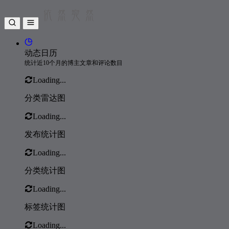
196
Apologize
OneRepublic
197
Counting Stars
OneRepublic
198
夜曲
周杰伦
动态日历
199
On Our Way
The Royal Concept
统计近10个月的博主文章和评论数目
200
We Are Young
Fun. / Janelle Monáe
Loading...
201
faded
DJ成旭
分类雷达图
202
Treat Your Woman Right
SoKo
Loading...
203
We Might Be Dead By Tomorrow
SoKo
发布统计图
204
我们俩
郭顶
Loading...
205
再见亦是泪!?
谭咏麟
206
爱多一次痛多一次
谭咏麟
分类统计图
207
Long Hot Summer
Keith Urban
Loading...
208
Schnappi
Schnappi
标签统计图
209
One For Da Money
网络歌手
Loading...