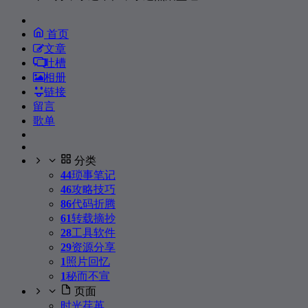
239
三十岁的女人
赵雷
240
直来直往
孙燕姿
首页
文章
241
打起手鼓唱起歌
莫文蔚
吐槽
242
我的声音
丁丁
相册
243
That's Why (You Go Away)
Michael Learns To Rock
链接
留言
244
最重要的决定
范玮琪
歌单
245
离别
阿杜
246
撕夜
阿杜
分类
44
琐事笔记
247
难念的经
周华健
46
攻略技巧
248
爱就爱了
陈琳
86
代码折腾
61
转载摘抄
249
Waiting For Love
Avicii / Martin Garrix / Simon Aldred
28
工具软件
250
我想，我想
洪启
29
资源分享
251
1
照片回忆
最佳损友
陈奕迅
1
秘而不宣
252
Ingenting Kvar
Veronica Maggio
页面
253
就酱紫
Christine Welch
时光荏苒