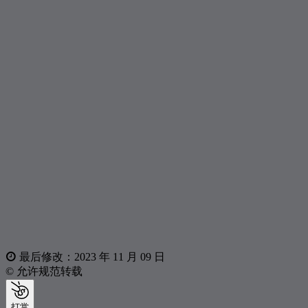
355
身骑白马
徐佳莹
356
我是你的
倪安东
357
Sealed With A Kiss
Dana Winner
358
老街
李荣浩
359
安和桥
宋冬野
360
爱我你会死
董事长乐团
361
海浪
黄品源
362
你的承诺
海鸣威
363
Tum Hi Ho
Arijit Singh
364
伤心的人别听慢歌 (贯彻快乐)
五月天
365
无条件
陈奕迅
366
画心
张靓颖
最后修改：2023 年 11 月 09 日
367
不属于我
安奕绫Ann
© 允许规范转载
368
后来
刘若英
打赏