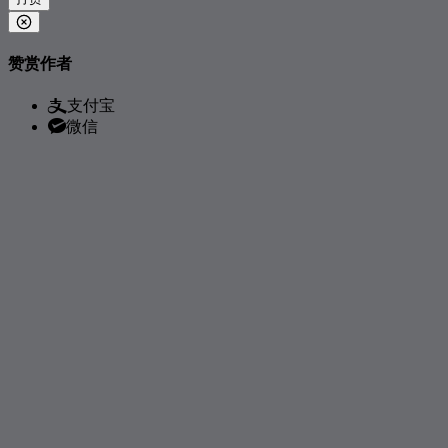
369
如果爱下去
张靓颖
370
我终于失去了你
李宗盛
赞赏作者
371
垃圾
陈奕迅
372
等你爱我
陈奕迅
支付宝
微信
373
愚人的国度
孙燕姿
374
平凡之路
朴树
375
用一首歌的时间怀念你
郭富城
376
闹够了没有
赖伟锋
377
夏天的风
温岚
378
怎样
戴佩妮
379
原谅
张玉华
380
爱情转移
陈奕迅
381
彩虹
周杰伦
382
外滩十八号
袁成杰 / 戚薇
383
老人与海
海鸣威 / 吴琼