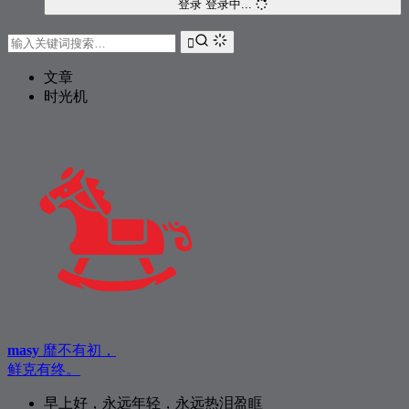
登录
登录中...
225
相依为命
陈小春
226
遥远的她
张学友
文章
227
一个人一座城
曹寅
时光机
228
Blank Space / Style
Louisa Wendorff / Devin Dawson
229
给我一个理由忘记
A-Lin
230
失恋无罪
A-Lin
231
那又如何
应嘉俐
232
Before He Cheats
Carrie Underwood
233
长安街上
汪峰
234
远方
梁青
235
中二少女养花记
白百何
236
白兰鸽巡游记
丢火车乐队
masy
靡不有初，
237
二十岁的某一天
花粥
鲜克有终。
238
预谋邂逅
阿肆
早上好，永远年轻，永远热泪盈眶