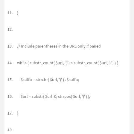
}
// Include parentheses in the URL only if paired
while ( substr_count( $url, '(' ) < substr_count( $url, ')' ) ) {
$suffix = strrchr( $url, ')' ) . $suffix;
$url = substr( $url, 0, strrpos( $url, ')' ) );
}