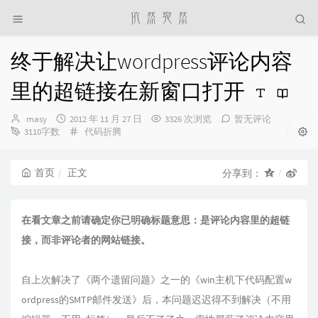
终于解决让wordpress评论内容
里的超链接在新窗口打开
博
发
masy
2012 年 11 月 27 日
3326 次浏览
暂无评论
主：
布
分
3110字数
代码折腾
时
类：
间：
首页
正文
分享到：
在看文章之前请确定你已明确标题意思：是评论内容里的超链
接，而非评论者的网站链接。
自上次解决了
《两个遗留问题》
之一的
《win主机下代码配置w
ordpress的SMTP邮件发送》
后，本问题迟迟得不到解决（不用