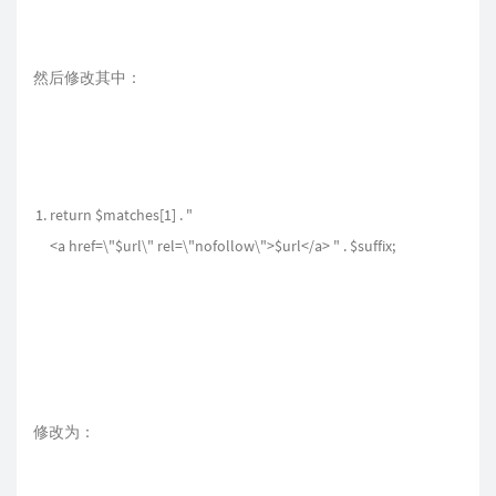
然后修改其中：
return $matches[1] . "
<a href=\"$url\" rel=\"nofollow\">$url</a> " . $suffix;
修改为：