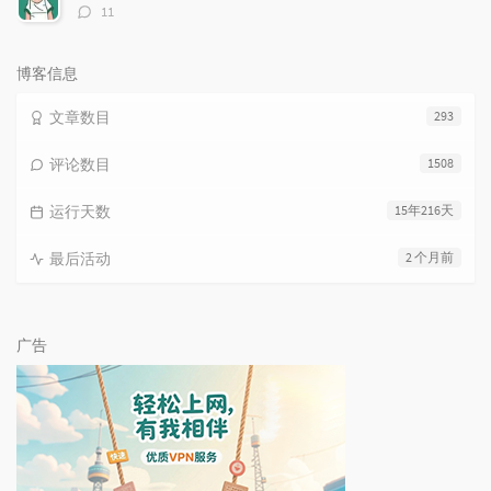
评
11
论
数：
博客信息
文章数目
293
评论数目
1508
运行天数
15年216天
最后活动
2 个月前
广告