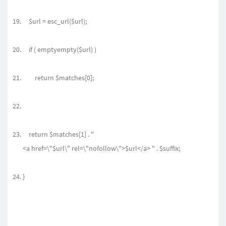
$url = esc_url($url);
if ( emptyempty($url) )
return $matches[0];
return $matches[1] . "
<a href=\"$url\" rel=\"nofollow\">$url</a> " . $suffix;
}