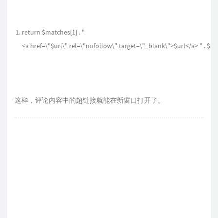
return $matches[1] . "
<a href=\"$url\" rel=\"nofollow\" target=\"_blank\">$url</a> " . $su
这样，评论内容中的超链接就能在新窗口打开了。