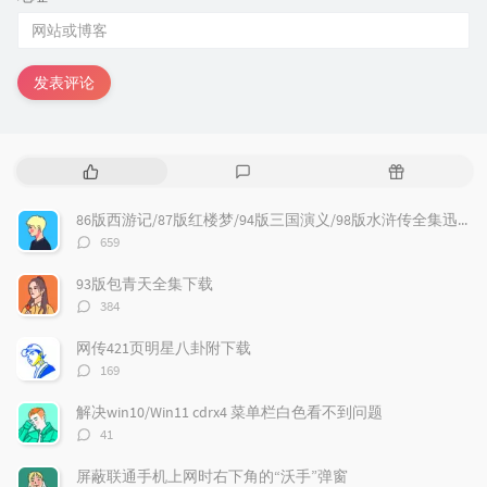
发表评论
热
最
随
门
新
机
文
评
文
86版西游记/87版红楼梦/94版三国演义/98版水浒传全集迅雷下载
章
论
章
评
659
论
数：
93版包青天全集下载
评
384
论
数：
网传421页明星八卦附下载
评
169
论
数：
解决win10/Win11 cdrx4 菜单栏白色看不到问题
评
41
论
数：
屏蔽联通手机上网时右下角的“沃手”弹窗