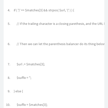
if ( ')' == $matches[3] && strpos( $url, '(' ) ) {
// If the trailing character is a closing parethesis, and the URL ha
// Then we can let the parenthesis balancer do its thing below.
$url .= $matches[3];
$suffix = '';
} else {
$suffix = $matches[3];