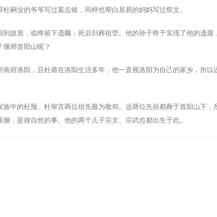
18
帮杜嗣业的爷爷写过墓志铭，同样也帮白居易的妈妈写过祭文。
19
回到故居，临终留下遗嘱：死后归葬祖茔。他的孙子终于实现了他的遗愿
19
于偃师首阳山呢？
19
19
河南府洛阳，且杜甫在洛阳生活多年，他一直视洛阳为自己的家乡，所以
19
19
家族中的杜预、杜审言两位祖先最为敬仰。这两位先祖都葬于首阳山下，
19
墓侧，是很自然的事。他的两个儿子宗文、宗武也都出生于此。
19
19
19
20
20
20