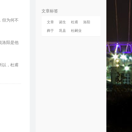
9
男孩别哭
海龟先生
文章标签
0
Whistle
Flo Rida
，但为何不
文章
诞生
杜甫
洛阳
1
走马
陈粒
葬于
巩县
杜嗣业
2
Boom Clap
Charli xcx
3
I Just Wanna Run
说洛阳是他
The Downtown Fiction
4
南
Jam
5
Counting Stars
OneRepublic
所以，杜甫
6
Apologize
OneRepublic
7
Counting Stars
OneRepublic
8
夜曲
周杰伦
9
On Our Way
The Royal Concept
0
We Are Young
Fun. / Janelle Monáe
1
faded
DJ成旭
2
Treat Your Woman Right
SoKo