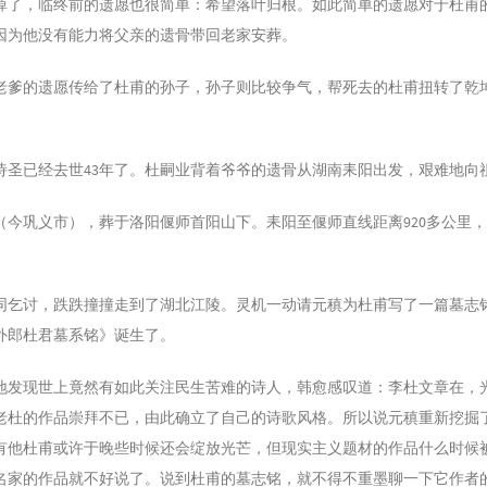
掉了，临终前的遗愿也很简单：希望落叶归根。如此简单的遗愿对于杜甫
因为他没有能力将父亲的遗骨带回老家安葬。
17
17
老爹的遗愿传给了杜甫的孙子，孙子则比较争气，帮死去的杜甫扭转了乾
17
17
诗圣已经去世43年了。杜嗣业背着爷爷的遗骨从湖南耒阳出发，艰难地向
17
18
（今巩义市），葬于洛阳偃师首阳山下。耒阳至偃师直线距离920多公里
18
18
同乞讨，跌跌撞撞走到了湖北江陵。灵机一动请元稹为杜甫写了一篇墓志
18
外郎杜君墓系铭》诞生了。
18
18
地发现世上竟然有如此关注民生苦难的诗人，韩愈感叹道：李杜文章在，
18
老杜的作品崇拜不已，由此确立了自己的诗歌风格。所以说元稹重新挖掘
18
有他杜甫或许于晚些时候还会绽放光芒，但现实主义题材的作品什么时候
18
名家的作品就不好说了。说到杜甫的墓志铭，就不得不重墨聊一下它作者