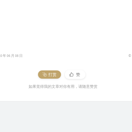
20
20
20
20
20
20
©
年 06 月 08 日
20
21
21
打赏
赞
21
如果觉得我的文章对你有用，请随意赞赏
21
21
21
21
21