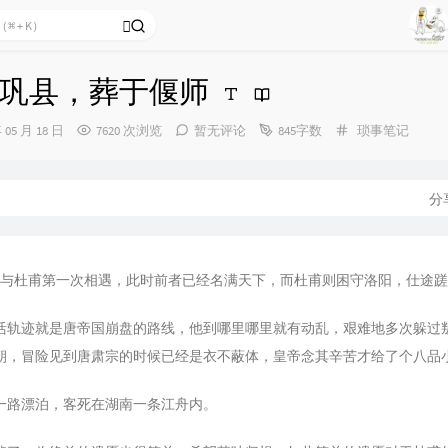
16
16
16
巩县，葬于偃师
16
分
年 05 月 18 日
7620 次浏览
暂无评论
845字数
琐事笔记
16
类：
16
分
16
16
16
李白与杜甫第一次相遇，此时前者已经名满天下，而杜甫则困守洛阳，仕途
16
17
活轨迹就是唐帝国崩盘的路线，他到哪里哪里就有动乱，艰难地多次躲过
朝，冒险见到唐肃宗的时候已经是衣不蔽体，皇帝念其辛苦才给了个八品
17
17
一路漂泊，客死在湖南一条江舟内。
17
17