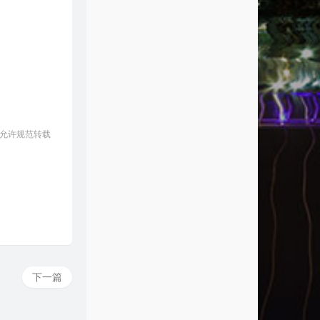
3
We Might Be Dead By Tomorrow
SoKo
4
我们俩
郭顶
5
再见亦是泪!?
谭咏麟
6
爱多一次痛多一次
谭咏麟
7
Long Hot Summer
Keith Urban
8
Schnappi
Schnappi
 允许规范转载
9
One For Da Money
网络歌手
0
七月上
Jam
1
Sleep Alone
陈奕迅
2
少年锦时
赵雷
3
Oh Father
Bodhi Jones
4
吉姆餐厅
赵雷
5
Crazy Bird
Wild Child
下一篇
6
斑马，斑马
宋冬野
7
咱们屯里的人
罗凯楠