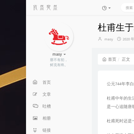
杜甫生于
博
发
masy
2020 
主：
布
时
masy
间：
首页
正文
靡不有初，
鲜克有终。
首页
公元744年
文章
杜甫中年的生
吐槽
是一心追随唐
相册
杜甫死时还是
链接